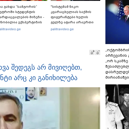
ა გახდა “სამგორის”
"სისტემამ ნიკო
ეტროში სტუდენტის
კვარაცხელიას საქმის
არდაცვალების მიზეზი -
ფიგურანტები ხელის
ნობილია ექსპერტიზის
გულზე ატარა არაერთი
ასუხი
წელი! ხომ არ იცით
alitravideo.ge
palitravideo.ge
რატომ?! იქნებ იმიტომ
რომ თავად დაუკვეთეს?!“
– ნიკო კვარაცხელიას
დედა განცხადებას
„ოქტომბრი
ა
ა
ავრცელებს
არჩევანის 
„ორ სკამზე
ხვა შედეგს არ მივიღებთ,
შესაძლებლ
დასრულდეს
ანტი არც კი განიხილება
მირიანაშვ