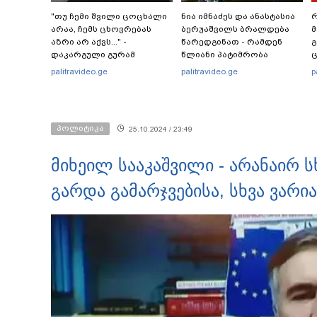
"თუ ჩემი შვილი ცოცხალი
ნია იმნაძეს და ანასტასია
რ
არაა, ჩემს ცხოვრებას
ბერუაშვილს ბრალდება
მ
აზრი არ აქვს..." -
წარედგინათ - რამდენ
გ
დაკარგული გურამ
წლიანი პატიმრობა
ც
დადიანიძის დედის
ემუქრებათ
პ
palitravideo.ge
palitravideo.ge
p
ემოციური მიმართვა
არასრულწლოვნებს?
პოლიტიკა
25.10.2024 / 23:49
მიხეილ სააკაშვილი - არანაირ ს
გარდა გამარჯვებისა, სხვა ვარი