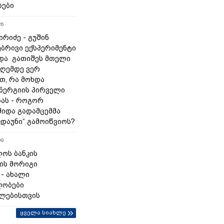
სები
26
რიძე - გუშინ
ბრივი ექსპერიმენტი
და გათიშეს მთელი
დღემდე ვერ
თ, რა მოხდა
ნერგიის პირველი
ას - როგორ
შიდა გადამცემმა
კდაუნი“ გამოიწვიოს?
09
ოს ბანკის
ის მორიგი
 - ახალი
ლობები
ლებისთვის
ყველა სიახლე