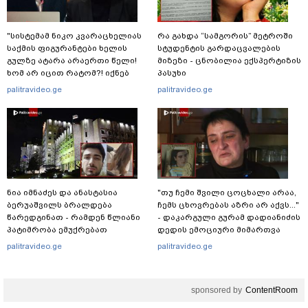
"სისტემამ ნიკო კვარაცხელიას
რა გახდა “სამგორის” მეტროში
საქმის ფიგურანტები ხელის
სტუდენტის გარდაცვალების
გულზე ატარა არაერთი წელი!
მიზეზი - ცნობილია ექსპერტიზის
ხომ არ იცით რატომ?! იქნებ
პასუხი
იმიტომ რომ თავად
palitravideo.ge
palitravideo.ge
დაუკვეთეს?!“ – ნიკო
კვარაცხელიას დედა
განცხადებას ავრცელებს
ნია იმნაძეს და ანასტასია
"თუ ჩემი შვილი ცოცხალი არაა,
ბერუაშვილს ბრალდება
ჩემს ცხოვრებას აზრი არ აქვს..."
წარედგინათ - რამდენ წლიანი
- დაკარგული გურამ დადიანიძის
პატიმრობა ემუქრებათ
დედის ემოციური მიმართვა
არასრულწლოვნებს?
palitravideo.ge
palitravideo.ge
sponsored by
ContentRoom