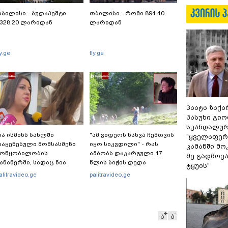
ბილისი - ბუდაპეშტი
თბილისი - რომი 894.40
328.20 ლარიდან
ლარიდან
ly.ge
fly.ge
პაატა ზაქა
პასუხი გიო
სკანდალურ
ა ისმინს სახლში
"ამ ვიდეოს ნახვა ჩემთვის
"ყველაფერი
აყენებული მომსასმენი
იყო სიკვდილი" - რას
კამანში მ
მოწყობილობის
ამბობს დაკარგული 17
მე გადმოვას
ანაწერში, სადაც ნია
წლის ბიჭის დედა
ტყუის"
მნაძე მამას ესაუბრება?
ვიდეოკადრებზე, სადაც
alitravideo.ge
palitravideo.ge
შვილის განწირული
ვედრების ხმა ამოიცნო
ა
ა