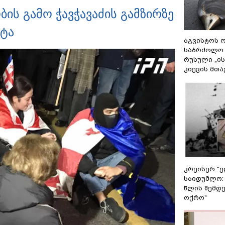
ის გამო ჭავჭავაძის გამზირზე
ეტა
აგვისტოს ო
საბრძოლო
რუსული „ი
კიევის მთა
კრეისერ "ე
საიდუმლო:
წლის შემდე
ოქრო"