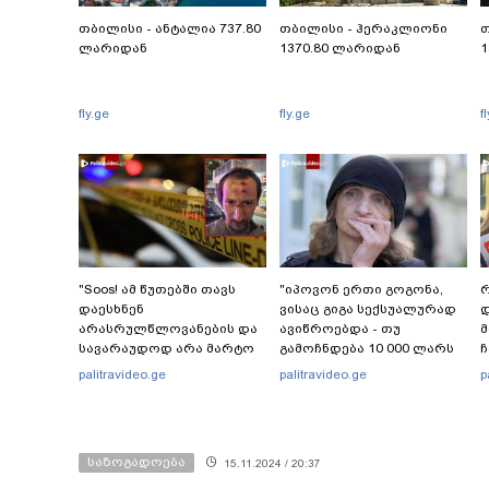
თბილისი - ანტალია 737.80
თბილისი - ჰერაკლიონი
თ
ლარიდან
1370.80 ლარიდან
1
fly.ge
fly.ge
f
"Soos! ამ წუთებში თავს
"იპოვონ ერთი გოგონა,
რ
დაესხნენ
ვისაც გიგა სექსუალურად
დ
არასრულწლოვანების და
ავიწროებდა - თუ
სავარაუდოდ არა მარტო
გამოჩნდება 10 000 ლარს
ჩ
არასრულწლოვანების
ოფიციალურად,
ი
palitravideo.ge
palitravideo.ge
p
ჯგუფი" - რა ინფორმაციას
სახალხოდ გადავცემ" - ეკა
ავრცელებს ადვოკატი?
კუპატაძე განცხადებას
ავრცელებს
საზოგადოება
15.11.2024 / 20:37