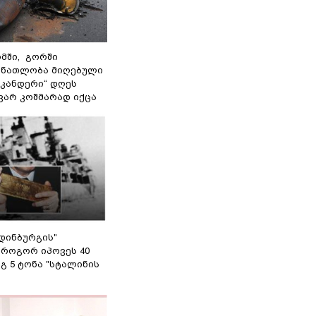
მში, გორში
 ნათლობა მიღებული
სკანდერი“ დღეს
ვარ კოშმარად იქცა
დინბურგის"
 როგორ იპოვეს 40
გ 5 ტონა "სტალინის