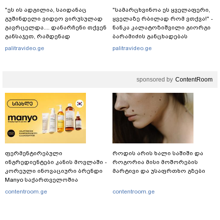
"ეს ის ადგილია, საიდანაც
"სა­მარ­ცხვი­ნოა ეს ყვე­ლა­ფე­რი,
გუშინდელი ვიდეო ვირუსულად
ყვე­ლა­ზე რბი­ლად რომ ვთქვა!" -
გავრცელდა.... დანარჩენი თქვენ
ნანკა კალატოზიშვილი გიორგი
განსაჯეთ, რამდენად
ბარამიძის განცხადებას
შესაძლებელია აქ ადამიანის
ეხმაურება
palitravideo.ge
palitravideo.ge
გადავარდნა" - რა კადრებს
აქვეყნებს კობა ახალაძე
მლეთიდან, სადაც 12 წლის წინ
sponsored by
ContentRoom
გურამ დადიანიძე გაუჩინარდა?
ფერმენტირებული
როდის არის ხალი საშიში და
ინგრედიენტები კანის მოვლაში -
როგორია მისი მოშორების
კორეული ინოვაციური ბრენდი
მარტივი და უსაფრთხო გზები
Manyo საქართველოშია
contentroom.ge
contentroom.ge