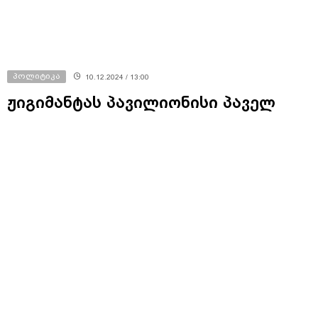
პოლიტიკა
10.12.2024 / 13:00
ჟიგიმანტას პავილიონისი პაველ
ჰერჩინსკის - გრცხვენოდეთ, თქვენ
არ წარმოადგენთ ევროკავშირს