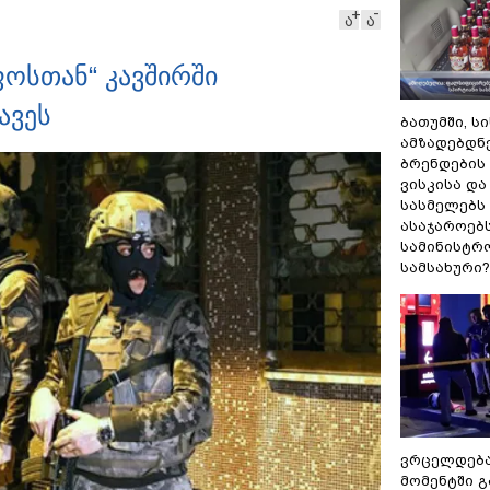
ა
ა
ოსთან“ კავშირში
ავეს
ბათუმში, ს
ამზადებდნ
ბრენდების
ვისკისა დ
სასმელებს
ასაჯაროებ
სამინისტრ
სამსახური?
ვრცელდებ
მომენტში 