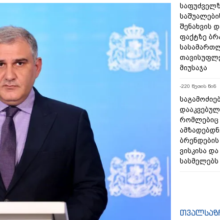
საფუძველზ
საშუალების
შენახვის 
ფაქტზე ბ
სასამართ
თავისუფლე
მიუსაჯა
-220 წუთის წინ
საგამოძიებ
დააკვებული
რომლებიც 
ამზადებდნ
ბრენდები
ვისკისა დ
სასმელებს
თვალსაზ