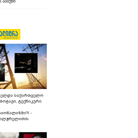
 პასუხი
ნელდა საქართველო
აბოტაჟი, ტექნიკური
იონალიზმი?! -
ვალჭრელიძის