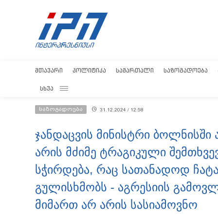
ᲛᲗᲐᲕᲐᲠᲘ
ᲞᲝᲚᲘᲢᲘᲙᲐ
ᲡᲐᲛᲐᲠᲗᲐᲚᲘ
ᲡᲐᲖᲝᲒᲐᲓᲝᲔᲑᲐ
ᲡᲮᲕᲐ
საზოგადოება
31.12.2024 / 12:58
ჯანდაცვის მინისტრი ბოლნისში ა
არის მძიმე ტრაგიკული შემთხვე
სჭირდება, რაც სათანადოდ ჩატ
გულისხმობს - აგრესიის გამოვ
მიმართ არ არის სასიამოვნო