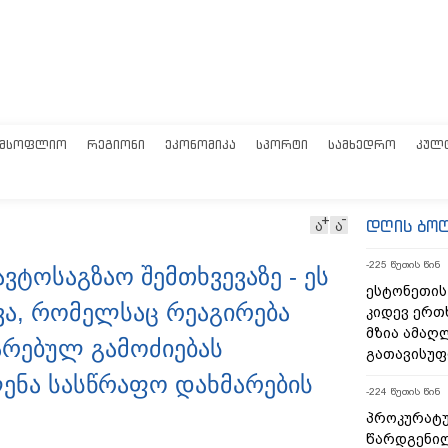
ᲛᲡᲝᲤᲚᲘᲝ
ᲠᲔᲒᲘᲝᲜᲘ
ᲔᲙᲝᲜᲝᲛᲘᲙᲐ
ᲡᲞᲝᲠᲢᲘ
ᲡᲐᲛᲮᲔᲓᲠᲝ
ᲙᲣᲚ
დღის ბო
ა
ა
-225 წუთის წინ
ვტოსაგზაო შემთხვევაზე - ეს
ესტონეთის 
ვა, რომელსაც რეაგირება
კიდევ ერთ
მზია ამა
არებულ გამოძიებას
გათავისუ
ლენა სასწრაფო დახმარების
-224 წუთის წინ
პროკურატუ
წარდგენილ