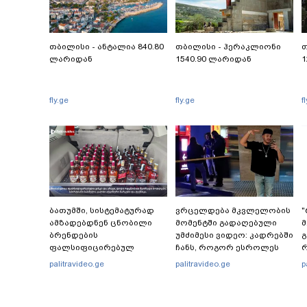
თბილისი - ანტალია 840.80
თბილისი - ჰერაკლიონი
თ
ლარიდან
1540.90 ლარიდან
1
fly.ge
fly.ge
f
ბათუმში, სისტემატურად
ვრცელდება მკვლელობის
"
ამზადებდნენ ცნობილი
მომენტში გადაღებული
მ
ბრენდების
უმძიმესი ვიდეო: კადრებში
გ
ფალსიფიცირებულ
ჩანს, როგორ ესროლეს
ვისკისა და სხვა
ცნობილ "ტიკტოკერს"
-
palitravideo.ge
palitravideo.ge
p
ალკოჰოლურ სასმელებს -
ლაივის დროს - რას
ფ
რა დეტალებს ასაჯაროებს
ამბობს მომხდარზე
ფინანსთა სამინისტროს
მექსიკის პოლიცია