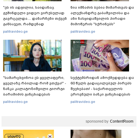
"ეს ის ადგილია, საიდანაც
ნია იმნაძის ბებია მიმართვას და
გუშინდელი ვიდეო ვირუსულად
ალექსანდრე გაბაშვილისა და
გავრცელდა.... დანარჩენი თქვენ
ანი ნასყიდაშვილის პირადი
განსაჯეთ, რამდენად
მიმოწერის "სქრინებს"
შესაძლებელია აქ ადამიანის
ავრცელებს
palitravideo.ge
palitravideo.ge
გადავარდნა" - რა კადრებს
აქვეყნებს კობა ახალაძე
მლეთიდან, სადაც 12 წლის წინ
გურამ დადიანიძე გაუჩინარდა?
"სა­მარ­ცხვი­ნოა ეს ყვე­ლა­ფე­რი,
სექტემბრიდან ამოქმედდება და
ყვე­ლა­ზე რბი­ლად რომ ვთქვა!" -
60 წელს გადაცილებულ პირებს
ნანკა კალატოზიშვილი გიორგი
შეეხებათ! - საქართველოს
ბარამიძის განცხადებას
ეროვნული ბანკი განცხადებას
ეხმაურება
ავრცელებს
palitravideo.ge
palitravideo.ge
sponsored by
ContentRoom