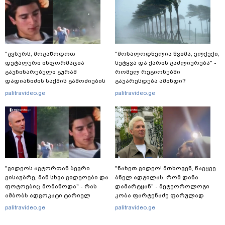
"გვსურს, მოგაწოდოთ
"მოსალოდნელია წვიმა, ელ­ჭე­ქი,
დეტალური ინფორმაცია
სე­ტყვა და ქა­რის გაძ­ლი­ე­რე­ბა" -
გაუჩინარებული გურამ
რომელ რეგიონებში
დადიანიძის საქმის გამოძიების
გაუარესდება ამინდი?
შესახებ" - შსს განცხადებას
palitravideo.ge
palitravideo.ge
ავრცელებს
"ვიდეოს ავტორთან ბევრი
"ნახეთ ვიდეო! მთხოვენ, წავყვე
ვისაუბრე, მან სხვა ვიდეოები და
ბნელ ადგილას, რომ დანა
ფოტოებიც მომაწოდა" - რას
დამარტყან" - მეტეოროლოგი
ამბობს ადვოკატი ტარიელ
კობა ფარტენაძე ფარულად
კაკაბაძე 12 წლის წინ
გადაღებულ კადრებს აქვეყნებს
palitravideo.ge
palitravideo.ge
გაუჩინარებული გურამ
დადიანიძის საქმის შესახებ?