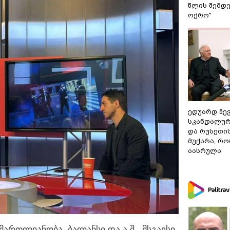
წლის შემდე
ოქრო"
ედუარდ შე
სკანდალურ
და რუსეთი
მუქარა, რო
აასრულა
მართლიანობა, ბალანსი და ა.შ., მსგავსი