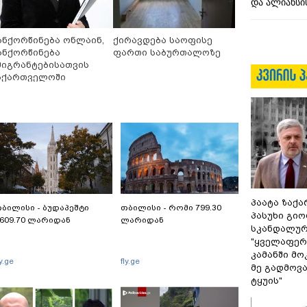
და ალიანსის
ანქორწინება ონლაინ,
ქირავდება საოფისე
ანქორწინება
ფართი საბურთალოზე
მიგრანტებისათვის
აქართველოში
ამოსვლის გარეშე
პაატა ზაქა
ბილისი - ბუდაპეშტი
თბილისი - რომი 799.30
პასუხი გიო
609.70 ლარიდან
ლარიდან
სკანდალურ
"ყველაფერი
კამანში მ
ly.ge
fly.ge
მე გადმოვას
ტყუის"