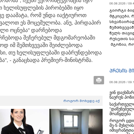
აობა", ჩვენი ევროინტეგრაცია იყო
06.08.2026 / 09:
ლი ხელისუფლების პირობებში იყო
გიორგი ბილ
ვე დაამატა, რომ უნდა იაქტიუროთ
მტკიცება, 
სხვანაირა
ცვალოთ ეს მოცემულობა. ანუ, პირდაპირ
შემთხვევაშ
ული ოცნება" დარჩებოდა
წელს თავი
არჩებოდა შეჩერებულ მდგომარეობაში
რუსეთის ს
მგონია, რ
ოდ იმ შემთხვევაში შეიძლებოდა
სი, თუ ხელისუფლებაში დაბრუნდებოდა
, - განაცხადა პრემიერ-მინისტრმა.
პრესის მ
06.08.2026 / 09:
ვინ დაეხმა
ნაურუს პოზ
როგორ მოხვდე აქ
საქართველო
“დაწუნებულ
მოაწყდება
როგორ ცდი
მე-5 მუხლის
იმიგრანტთა