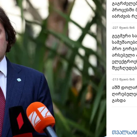
გაგრძელებ
პროცესში 
იბრძვის რ
-227 წუთის წინ
გეგმური ს
სამუშაოები
პრო ჯორჯი
არსებული 
ელექტროენ
შეეზღუდებ
-213 წუთის წინ
აშშ დოლა
ღირებულებ
გახდა
თვალსაზ