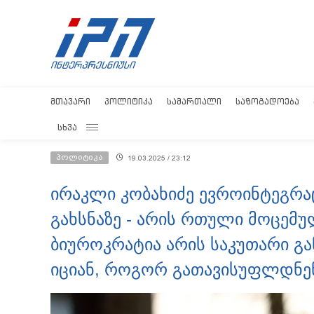
ᲛᲗᲐᲕᲐᲠᲘ
ᲞᲝᲚᲘᲢᲘᲙᲐ
ᲡᲐᲛᲐᲠᲗᲐᲚᲘ
ᲡᲐᲖᲝᲒᲐᲓᲝᲔᲑᲐ
ᲡᲮᲕᲐ
პოლიტიკა
19.03.2025 / 23:12
ირაკლი კობახიძე ევროინტეგრა
გახსნაზე - არის რთული მოცემ
ბიუროკრატია არის საკუთარი გა
იციან, როგორ გათავისუფლდნე