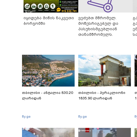
იყიდება მიწის ნაკვეთი
ვეძებთ მშრომელ.
გ
ბორჯომში
მოწესრიგებულ და
გ
პასუხისმგებლიან
ე
თანამშრომელს.
ს
ჩ
თბილისი - ანტალია 830.20
თბილისი - ჰერაკლიონი
თ
ლარიდან
1835.90 ლარიდან
1
fly.ge
fly.ge
f