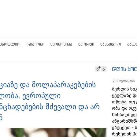
ᲛᲡᲝᲤᲚᲘᲝ
ᲠᲔᲒᲘᲝᲜᲘ
ᲔᲙᲝᲜᲝᲛᲘᲙᲐ
ᲡᲞᲝᲠᲢᲘ
ᲡᲐᲛᲮᲔᲓᲠᲝ
ᲙᲣᲚ
დღის ბო
ა
ა
-233 წუთის წინ
ციაზე და მოლაპარაკებების
ბერდია სიჭ
ულობა, ევროპული
ყველაზე დ
იქნება, თუ
ნცხადებების მძევალი და არ
ომს და ოკ
წინააღმდე
ნ
ანგარიშსწ
ვაქცევთ - 
რუსეთის ჰ