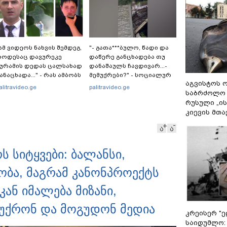
ამ ვიდეოს ნახვის შემდეგ,
"- გათა***ბულო, წადი და
როდესაც დავურეკე
დაწერე განცხადება თუ
ურამის დედას ცალსახად
დანაშაულს ჩავდივარ...-
ანაცხადა..." - რას ამბობს
მემუქრები?" - სოციალურ
აგვისტოს ო
ადვოკატი ტარიელ
ქსელში სკანდალური
alitravideo.ge
palitravideo.ge
საბრძოლო
აკაბაძე?
კადრები ვრცელდება
რუსული „ი
კიევის მთა
ა
ა
ს სიტყვები: ბალანსი,
ბა, მაგრამ კანონპროექტს
უკან იმალება მიზანი,
უქრონ და მოგუდონ მედია
კრეისერ "ე
საიდუმლო: