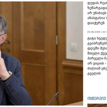
დედას რეა
ზეწარგად
არ უნახავს
ანასტასია
დაიჭერენ
05.08.2026 / 22:
ტატა ხვედე
გვაბრუნებს
დღეში მეს
მთელი ქვე
პირველი ჩ
არ ვიცით 
ძალიან ცხ
გველის
ინტერვიუ