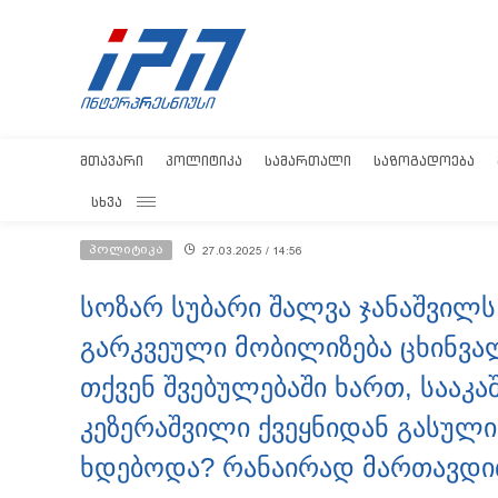
ᲛᲗᲐᲕᲐᲠᲘ
ᲞᲝᲚᲘᲢᲘᲙᲐ
ᲡᲐᲛᲐᲠᲗᲐᲚᲘ
ᲡᲐᲖᲝᲒᲐᲓᲝᲔᲑᲐ
ᲡᲮᲕᲐ
პოლიტიკა
27.03.2025 / 14:56
სოზარ სუბარი შალვა ჯანაშვილს
გარკვეული მობილიზება ცხინვა
თქვენ შვებულებაში ხართ, სააკა
კეზერაშვილი ქვეყნიდან გასული 
ხდებოდა? რანაირად მართავდით