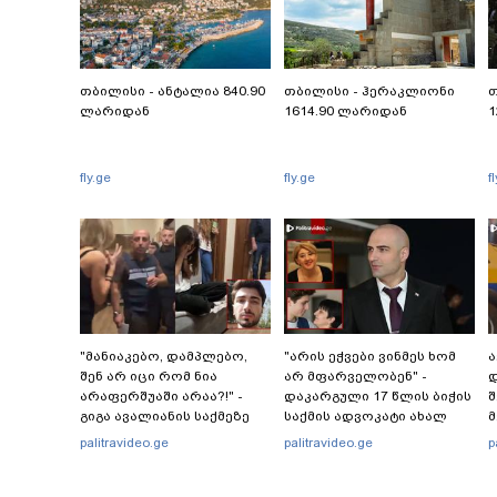
თბილისი - ანტალია 840.90
თბილისი - ჰერაკლიონი
თ
ლარიდან
1614.90 ლარიდან
1
fly.ge
fly.ge
f
"მანიაკებო, დამპლებო,
"არის ეჭვები ვინმეს ხომ
ა
შენ არ იცი რომ ნია
არ მფარველობენ" -
დ
არაფერშუაში არაა?!" -
დაკარგული 17 წლის ბიჭის
შ
გიგა ავალიანის საქმეზე
საქმის ადვოკატი ახალ
მ
ნია იმნაძეს აკავებენ
გარემოებებზე საუბრობს
palitravideo.ge
palitravideo.ge
p