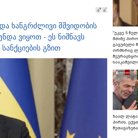
ა
ა
 და ხანგრძლივი მშვიდობის
"უკვე 5 წე
ნდა ვიყოთ - ეს ნიშნავს
მძიმე პირო
გავუძელი წ
 სანქციების გზით
ორმხრივ ლ
შეურაცხყოფ
სააკაშვილ
ზაალ ლატა
პირის, ექვ
შეთავაზება