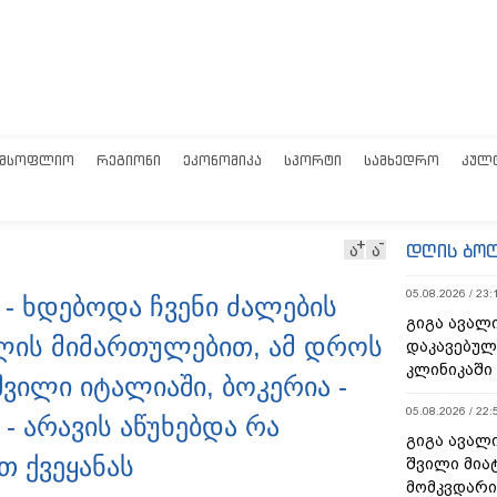
ᲛᲡᲝᲤᲚᲘᲝ
ᲠᲔᲒᲘᲝᲜᲘ
ᲔᲙᲝᲜᲝᲛᲘᲙᲐ
ᲡᲞᲝᲠᲢᲘ
ᲡᲐᲛᲮᲔᲓᲠᲝ
ᲙᲣᲚ
დღის ბო
ა
ა
05.08.2026 / 23:
 - ხდებოდა ჩვენი ძალების
გიგა ავალი
ლის მიმართულებით, ამ დროს
დაკავებული
კლინიკაში
შვილი იტალიაში, ბოკერია -
05.08.2026 / 22:
- არავის აწუხებდა რა
გიგა ავალი
 ქვეყანას
შვილი მიატ
მომკვდარიყ