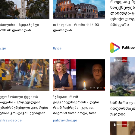
როდესაც მ
სოცქსელებ
ლანძღვა-გი
ფსიქოლოგ 
ანალიზი
ბილისი - ბუდაპეშტი
თბილისი - რომი 1114.90
296.40 ლარიდან
ლარიდან
ly.ge
fly.ge
ვტომობილი ქვეითს
"უნდათ, რომ
აეჯახა - ვრცელდება
გაგვაბედნიერონ - დენი
ხანძარი ლ
ემაძრწუნებელი კადრები
რომ ჩაქრება, ცუდია,
ინფორმაცი
ერაბ კოსტავას ქუჩიდან
მაგრამ რომ მოვა, ხომ
უკიდია
გაგვეხარდება“ -
alitravideo.ge
palitravideo.ge
"Palitranews"-ს პირდეპირ
ეთერში გია ხუხაშვილი
სანთლის შუქით ჩაერთო