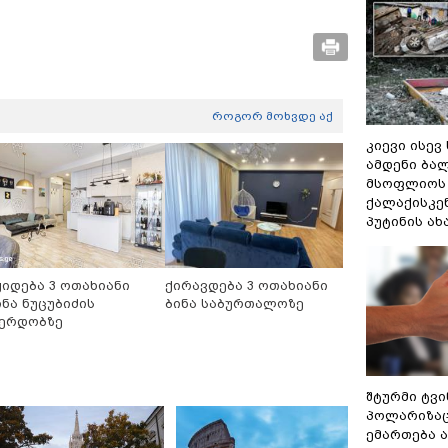
როგორ მოხვდე აქ
კიევი ისევ
ამდენი ბა
მსოფლიოს 
ქალაქისკენ
პუტინის ა
ყიდება 3 ოთახიანი
ქირავდება 3 ოთახიანი
ინა ნუცუბიძის
ბინა საბურთალოზე
ერდობზე
შტურმი ტვ
პოლარიზაცი
ემართება ა