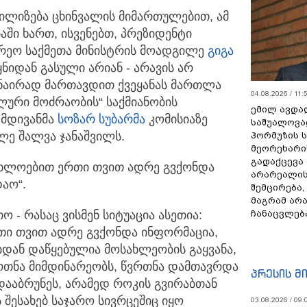
ბილიზება ცხინვალის მიმართულებით, ამ
აში ხართ, ისვენებთ, პრეზიდენტი
არეო საქმეთა მინისტრის მოადგილე
გიგა
ნიდან გასული არიან - არავის არ
ანაირად მართავდით ქვეყანას მართლა
04.08.2026 / 11:
ალური მოძრაობის“ საქმიანობის
ემილ ავდა
 მდივანმა
სოზარ სუბარმა
კომისიაზე
საშუალოვა
ლე შალვა ჯანაშვილს.
ჰორმუზის 
მეორეხარი
გადაქცევა
აახლოებით ერთი თვით ადრე გვქონდა
არარეალის
აო“.
შემცირება,
მაგრამ არ
ჩანაცვლებ
ო - რასაც ვისმენ სიტუაცია ასეთია:
თი თვით ადრე გვქონდა ინფორმაცია,
დან დაწყებულია მოსახლეობის გაყვანა,
ვრთნა მიმდინარეობს, წვრთნა დამთავრდა
პრესის მ
 დააბრუნეს, არამედ როკის გვირაბთან
შესახებ საჯარო სივრცეშიც იყო
03.08.2026 / 09: