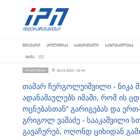
ᲛᲗᲐᲕᲐᲠᲘ
ᲞᲝᲚᲘᲢᲘᲙᲐ
ᲡᲐᲛᲐᲠᲗᲐᲚᲘ
ᲡᲐᲖᲝᲒᲐᲓᲝᲔᲑᲐ
ᲡᲮᲕᲐ
პოლიტიკა
28.03.2025 / 22:44
თამარ ჩერგოლეიშვილი - ნიკა 
ადანაშაულებს იმაში, რომ ის 
ოცნებასთან“ გარიგებას და ერთ
გრიგოლ ვაშაძე - სააკაშვილი ს
გავაჩერებ, ოღონდ ციხიდან გამ