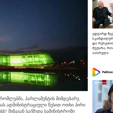
ედუარდ შე
სკანდალურ
და რუსეთი
მუქარა, რო
აასრულა
მშრომლებმა, პარლამენტის მიმდებარე
სას
ადმინისტრაციული წესით ოთხი პირი
უსს“ შინაგან საქმეთა სამინისტროში