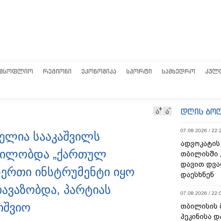
ᲛᲡᲝᲤᲚᲘᲝ
ᲠᲔᲒᲘᲝᲜᲘ
ᲔᲙᲝᲜᲝᲛᲘᲙᲐ
ᲡᲞᲝᲠᲢᲘ
ᲡᲐᲛᲮᲔᲓᲠᲝ
ᲙᲣᲚ
დღის ბო
ა
ა
07.08.2026 / 22:
მელია სააკაშვილს
ადვოკატის
ცდილობდა „ქართულ
თბილისში 
დავით დვა
-ერთი ინსტრუმენტი იყო
დაესხნენ
თავაზობდა, პარტიას
07.08.2026 / 22:
იშვიო
თბილისის 
პეკინისა დ