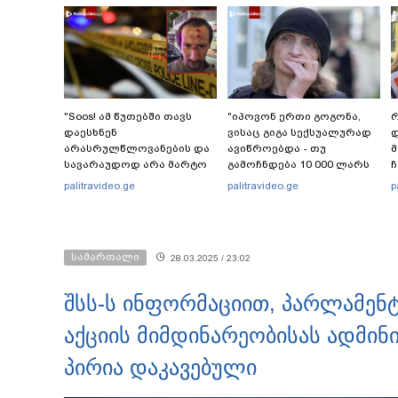
"Soos! ამ წუთებში თავს
"იპოვონ ერთი გოგონა,
რ
დაესხნენ
ვისაც გიგა სექსუალურად
დ
არასრულწლოვანების და
ავიწროებდა - თუ
სავარაუდოდ არა მარტო
გამოჩნდება 10 000 ლარს
ჩ
არასრულწლოვანების
ოფიციალურად,
ი
palitravideo.ge
palitravideo.ge
p
ჯგუფი" - რა ინფორმაციას
სახალხოდ გადავცემ" - ეკა
ავრცელებს ადვოკატი?
კუპატაძე განცხადებას
ავრცელებს
სამართალი
28.03.2025 / 23:02
შსს-ს ინფორმაციით, პარლამენ
აქციის მიმდინარეობისას ადმი
პირია დაკავებული