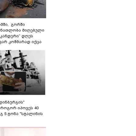
მში, გორში
 ნათლობა მიღებული
სკანდერი“ დღეს
ვარ კოშმარად იქცა
დინბურგის"
 როგორ იპოვეს 40
გ 5 ტონა "სტალინის