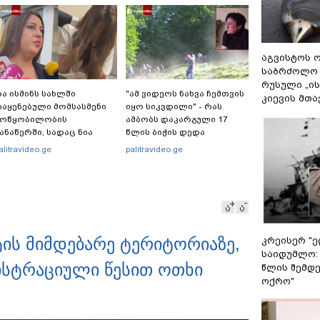
აგვისტოს ო
საბრძოლო
რუსული „ი
ა ისმინს სახლში
"ამ ვიდეოს ნახვა ჩემთვის
კიევის მთა
აყენებული მომსასმენი
იყო სიკვდილი" - რას
მოწყობილობის
ამბობს დაკარგული 17
ანაწერში, სადაც ნია
წლის ბიჭის დედა
მნაძე მამას ესაუბრება?
ვიდეოკადრებზე, სადაც
alitravideo.ge
palitravideo.ge
შვილის განწირული
ვედრების ხმა ამოიცნო
ა
ა
ტის მიმდებარე ტერიტორიაზე,
კრეისერ "ე
საიდუმლო:
ნისტრაციული წესით ოთხი
წლის შემდე
ოქრო"