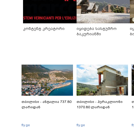
კონტენტ კრეატორი
იყიდება სასტუმრო
ი
ბაკურიანში
ბ
თბილისი - ანტალია 737.80
თბილისი - ჰერაკლიონი
თ
ლარიდან
1370.80 ლარიდან
1
fly.ge
fly.ge
f