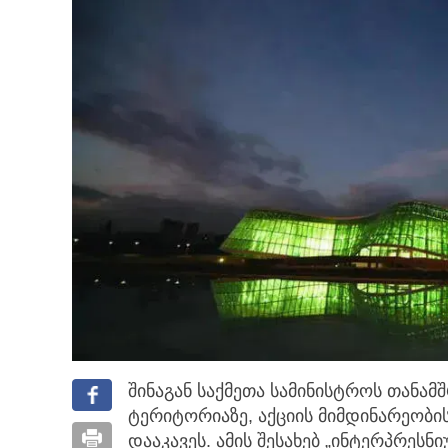
შინაგან საქმეთა სამინისტროს თანა
ტერიტორიაზე, აქციის მიმდინარეობი
დააკავეს. ამის შესახებ „ინტერპრესნი