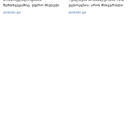
შემთხვევაშიც, უფრო მსუბუქი
უცხოელია, არის მსხვერპლი:
ვარიანტი ძნელი
ბოლო ცნობები სეუტადან,
ambebi.ge
ambebi.ge
წარმოსადგენია... ბუნდოვანია,
სადაც ადგილობრივებს ქუჩაში
რატომ აღსრულდა განჩინება
გასვლის ეშინიათ
ღამე" - იურისტები
მთავარი
სერვისები
რეკლამა
თბილისი, იოსებიძის ქ. 49
(+995 32) 2 38 78 00