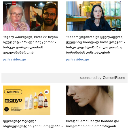
აქვეყნებს კობა ახალაძე
მლეთიდან, სადაც 12 წლის წინ
გურამ დადიანიძე გაუჩინარდა?
"ხვალ აპირებენ, რომ 22 წლის
"სა­მარ­ცხვი­ნოა ეს ყვე­ლა­ფე­რი,
სტუდენტს ბრალი წაუყენონ" -
ყვე­ლა­ზე რბი­ლად რომ ვთქვა!" -
ნანუკა ჟორჟოლიანის
ნანკა კალატოზიშვილი გიორგი
ვიდეომიმართვა
ბარამიძის განცხადებას
ეხმაურება
palitravideo.ge
palitravideo.ge
sponsored by
ContentRoom
ფერმენტირებული
როდის არის ხალი საშიში და
ინგრედიენტები კანის მოვლაში -
როგორია მისი მოშორების