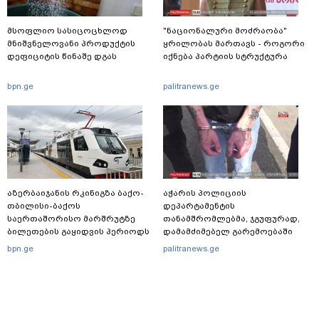
მსოფლიო სასიცოცხლოდ
"ნაციონალური მოძრაობა"
მნიშვნელოვანი პროდუქტის
ყრილობას მართავს - როგორი
დეფიციტის წინაშე დგას
იქნება პარტიის სტრუქტურა
bpn.ge
palitranews.ge
აზერბაიჯანის რკინიგზა ბაქო-
აჭარის პოლიციის
თბილისი-ბაქოს
დეპარტამენტის
საერთაშორისო მარშრუტზე
თანამშრომლებმა, ჯგუფურად,
ბილეთების გაყიდვის პერიოდს
დამამძიმებელ გარემოებაში
ახანგრძლივებს
ჩადენილი განზრახ
bpn.ge
palitranews.ge
მკვლელობის მცდელობისა და
ცეცხლსასროლი იარაღის
მართლსაწინააღდმეგო შეძენა-
შენახვა-ტარებისთვის ძებნილი
პირი დააკავა