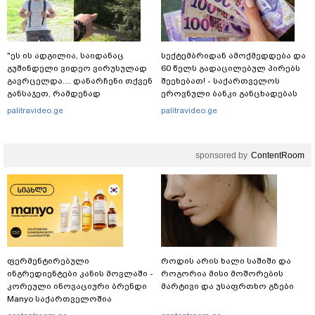
"ეს ის ადგილია, საიდანაც
სექტემბრიდან ამოქმედდება და
გუშინდელი ვიდეო ვირუსულად
60 წელს გადაცილებულ პირებს
გავრცელდა.... დანარჩენი თქვენ
შეეხებათ! - საქართველოს
განსაჯეთ, რამდენად
ეროვნული ბანკი განცხადებას
შესაძლებელია აქ ადამიანის
ავრცელებს
palitravideo.ge
palitravideo.ge
გადავარდნა" - რა კადრებს
აქვეყნებს კობა ახალაძე
მლეთიდან, სადაც 12 წლის წინ
sponsored by
ContentRoom
გურამ დადიანიძე გაუჩინარდა?
ფერმენტირებული
როდის არის ხალი საშიში და
ინგრედიენტები კანის მოვლაში -
როგორია მისი მოშორების
კორეული ინოვაციური ბრენდი
მარტივი და უსაფრთხო გზები
Manyo საქართველოშია