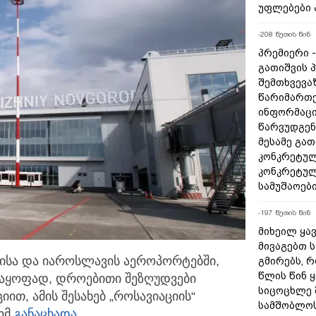
უფლებები 
-208 წუთის წინ
პრემიერი 
გათიშვის 
შემთხვევაზ
წარიმართე
ინფორმაცი
წარვუდგენ
მესამე გა
კონკრეტულ
კონკრეტულ
სამუშაოებ
-197 წუთის წინ
მიხეილ ყა
მივაგებთ 
დისა და იაროსლავის აეროპორტებში,
გმირებს, 
წლის წინ 
საყოფად,
დროებითი შეზღუდვები
სიცოცხლე 
ით, ამის შესახებ „როსავიაციის“
სამშობლოს
ომ
განაცხადა.