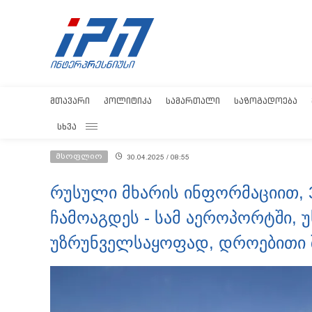
ᲛᲗᲐᲕᲐᲠᲘ
ᲞᲝᲚᲘᲢᲘᲙᲐ
ᲡᲐᲛᲐᲠᲗᲐᲚᲘ
ᲡᲐᲖᲝᲒᲐᲓᲝᲔᲑᲐ
ᲡᲮᲕᲐ
მსოფლიო
30.04.2025 / 08:55
რუსული მხარის ინფორმაციით, 
ჩამოაგდეს - სამ აეროპორტში,
უზრუნველსაყოფად, დროებითი 