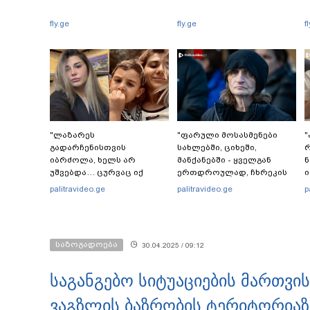
fly.ge
fly.ge
f
"ლაზარეს
"ფარული მოსასმენები
"
გადარჩენისთვის
სახლებში, ციხეში,
რ
იბრძოლა, ხელს არ
მანქანებში - ყველგან
ნ
უშვებდა… ცურვაც იქ
ერთდროულად, ჩხრეკის
ი
ისწავლე, სადაც
დროს, დაამონტაჟეს...
ი
palitravideo.ge
palitravideo.ge
p
დაასრულე ყველაფერი
იმნაძეების ოჯახში, მგონი,
ი
ხორციელი ცხოვრებიდან"
4 მოსასმენი იყო..." - ეკა
კ
– რას წერს ხობში
კუპატაძე
დაღუპული დედა-შვილის
საზოგადოება
30.04.2025 / 09:12
ახლობელი?
საგანგებო სიტუაციების მართვი
ვაგზლის ბაზრობის ტერიტორიაზ