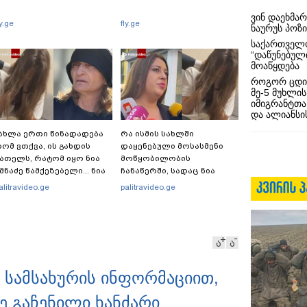
ვინ დაეხმა
ly.ge
fly.ge
ნაურუს პოზ
საქართველო
“დაწუნებულ
მოაწყდება
როგორ ცდი
მე-5 მუხლის
იმიგრანტთა
და ალიანსის
ახლა ერთი წინადადება
რა ისმის სახლში
ომ ვთქვა, ის გახდის
დაყენებული მოსასმენი
ათელს, რატომ იყო ნია
მოწყობილობის
მნაძე წამქეზებელი... ნია
ჩანაწერში, სადაც ნია
მნაძისგან გამოსული
იმნაძე მამას ესაუბრება?
alitravideo.ge
palitravideo.ge
ნფორმაციაა ეს" - ეკა
უპატაძე
ა
ა
ს სამსახურის ინფორმაციით,
ე გაჩენილი ხანძარი