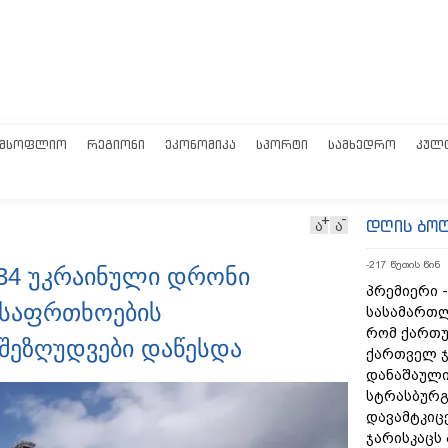
ᲛᲡᲝᲤᲚᲘᲝ
ᲠᲔᲒᲘᲝᲜᲘ
ᲔᲙᲝᲜᲝᲛᲘᲙᲐ
ᲡᲞᲝᲠᲢᲘ
ᲡᲐᲛᲮᲔᲓᲠᲝ
ᲙᲣᲚ
დღის ბო
ა
ა
-217 წუთის წინ
34 უკრაინული დრონი
პრემიერი -
 უსაფრთხოების
სასამართლ
რომ ქართუ
შეზღუდვები დაწესდა
ქართველ ჯ
დანაშაული
სტრასბურგ
დავამტკიც
ჯარისკაცს