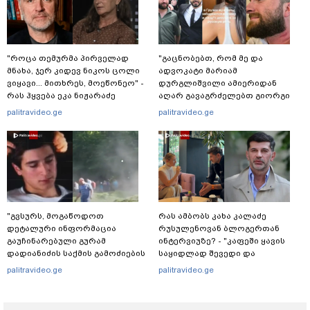
"როცა თემურმა პირველად
"გაცნობებთ, რომ მე და
მნახა, ჯერ კიდევ ნიკოს ცოლი
ადვოკატი მარიამ
ვიყავი... მითხრეს, მოეწონეო" -
დურგლიშვილი ამიერიდან
რას ჰყვება ეკა ნიჟარაძე
აღარ გავაგრძელებთ გიორგი
ცნობილ ბიზნესმენთან
ჭიღლაძის ინტერესების დაცვას"
palitravideo.ge
palitravideo.ge
ურთიერთობაზე?
- ადვოკატი ლაშა კაპანაძე
განცხადებას ავრცელებს
"გვსურს, მოგაწოდოთ
რას ამბობს კახა კალაძე
დეტალური ინფორმაცია
რუსულენოვან ბლოგერთან
გაუჩინარებული გურამ
ინტერვიუზე? - "კაფეში ყავის
დადიანიძის საქმის გამოძიების
საყიდლად შევედი და
შესახებ" - შსს განცხადებას
შემთხვევით შევხვდი ამ
palitravideo.ge
palitravideo.ge
ავრცელებს
ქალბატონს"