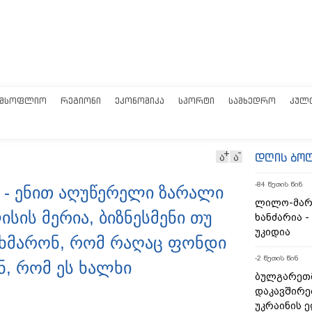
ᲛᲡᲝᲤᲚᲘᲝ
ᲠᲔᲒᲘᲝᲜᲘ
ᲔᲙᲝᲜᲝᲛᲘᲙᲐ
ᲡᲞᲝᲠᲢᲘ
ᲡᲐᲛᲮᲔᲓᲠᲝ
ᲙᲣᲚ
დღის ბო
ა
ა
-84 წუთის წინ
ი - ენით აღუწერელი ზარალი
ლილო-მარ
ლისის მერია, ბიზნესმენი თუ
ხანძარია -
უკიდია
მეხმარონ, რომ რაღაც ფონდი
-2 წუთის წინ
ნ, რომ ეს ხალხი
ბულგარეთ
დაკავშირე
უკრაინის 