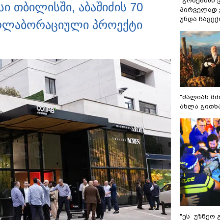
"გონებაში 
ი თბილისში, აბაშიძის 70
პირველად ვ
უნდა ჩავე
კოლაბორაციული პროექტი
"ძალიან მძ
ახლა გითხ
"ეს უზნეო 