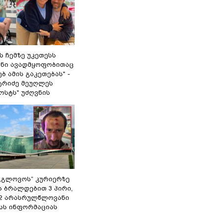
 ჩემზე უკეთესს
შენი ავადმყოფობითაც
ბ ამის გაკეთებას" -
ტრიძე მეუღლეს
ოსტს" უძღვნის
,,გლოვოს” კურიერზე
ს ბრალდებით 3 პირი,
 2 არასრულწლოვანი
შსს ინფორმაციას