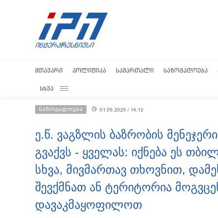
ᲛᲗᲐᲕᲐᲠᲘ
ᲞᲝᲚᲘᲢᲘᲙᲐ
ᲡᲐᲛᲐᲠᲗᲐᲚᲘ
ᲡᲐᲖᲝᲒᲐᲓᲝᲔᲑᲐ
ᲡᲮᲕᲐ
საზოგადოება
01.05.2025 / 14:12
ე.წ. ვაგზლის ბაზრობის მენეჯერ
გვაქვს - ყველას: იქნება ეს თბი
სხვა, მივმართავ თხოვნით, და
შევქმნათ ან ტერიტორია მოგვცე
დავაკმაყოფილოთ