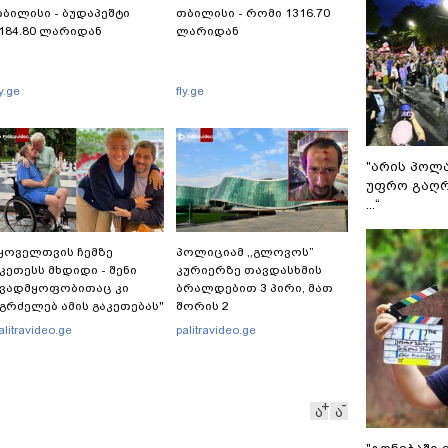
ბილისი - ბუდაპეშტი
თბილისი - რომი 1316.70
184.80 ლარიდან
ლარიდან
ly.ge
fly.ge
"არის პოლ
უფრო გაღრ
...“
ყოველთვის ჩემზე
პოლიციამ ,,გლოვოს”
კეთესს მხდიდი - შენი
კურიერზე თავდასხმის
ავადმყოფობითაც კი
ბრალდებით 3 პირი, მათ
გრძელებ ამის გაკეთებას"
შორის 2
 თეონა კონტრიძე
არასრულწლოვანი
alitravideo.ge
palitravideo.ge
მეუღლეს ემოციურ
დააკავა - შსს
პოსტს" უძღვნის
ინფორმაციას ავრცელებს
ა
ა