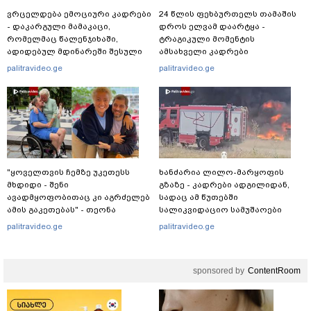
ვრცელდება ემოციური კადრები
24 წლის ფეხბურთელს თამაშის
- დაკარგული მამაკაცი,
დროს ელვამ დაარტყა -
რომელმაც წალენჯიხაში,
ტრაგიკული მომენტის
ადიდებულ მდინარეში შესული
ამსახველი კადრები
დედა-შვილი გადაარჩინა,
ტაილანდიდან მედიაში
palitravideo.ge
palitravideo.ge
ცოცხალი იპოვეს: ცნობილია
ვრცელდება
მისი ვინაობა
"ყოველთვის ჩემზე უკეთესს
ხანძარია ლილო-მარყოფის
მხდიდი - შენი
გზაზე - კადრები ადგილიდან,
ავადმყოფობითაც კი აგრძელებ
სადაც ამ წუთებში
ამის გაკეთებას" - თეონა
სალიკვიდაციო სამუშაოები
კონტრიძე მეუღლეს ემოციურ
მიმდინარეობს
palitravideo.ge
palitravideo.ge
"პოსტს" უძღვნის
sponsored by
ContentRoom