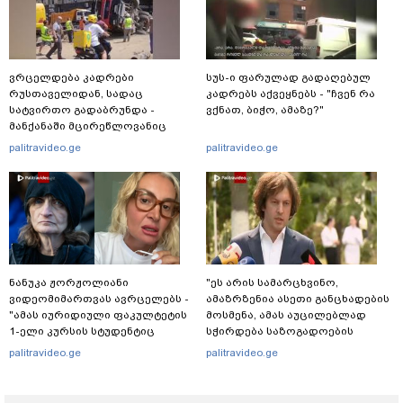
ვრცელდება კადრები
სუს-ი ფარულად გადაღებულ
რუსთაველიდან, სადაც
კადრებს აქვეყნებს - "ჩვენ რა
სატვირთო გადაბრუნდა -
ვქნათ, ბიჭო, ამაზე?"
მანქანაში მცირეწლოვანიც
იმყოფებოდა
palitravideo.ge
palitravideo.ge
ნანუკა ჟორჟოლიანი
"ეს არის სამარცხვინო,
ვიდეომიმართვას ავრცელებს -
ამაზრზენია ასეთი განცხადების
"ამას იურიდიული ფაკულტეტის
მოსმენა, ამას აუცილებლად
1-ელი კურსის სტუდენტიც
სჭირდება საზოგადოების
იკითხავს"
სათანადო რეაქცია" - ირაკლი
palitravideo.ge
palitravideo.ge
კობახიძე