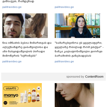
განსაჯეთ, რამდენად
შესაძლებელია აქ ადამიანის
palitravideo.ge
palitravideo.ge
გადავარდნა" - რა კადრებს
აქვეყნებს კობა ახალაძე
მლეთიდან, სადაც 12 წლის წინ
გურამ დადიანიძე გაუჩინარდა?
ნია იმნაძის ბებია მიმართვას და
"სა­მარ­ცხვი­ნოა ეს ყვე­ლა­ფე­რი,
ალექსანდრე გაბაშვილისა და
ყვე­ლა­ზე რბი­ლად რომ ვთქვა!" -
ანი ნასყიდაშვილის პირადი
ნანკა კალატოზიშვილი გიორგი
მიმოწერის "სქრინებს"
ბარამიძის განცხადებას
ავრცელებს
ეხმაურება
palitravideo.ge
palitravideo.ge
sponsored by
ContentRoom