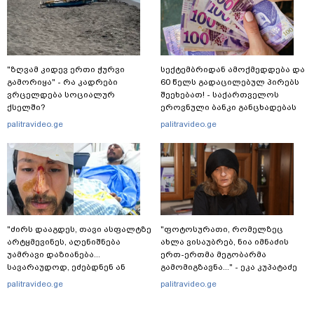
"ზღვამ კიდევ ერთი ჭურვი
სექტემბრიდან ამოქმედდება და
გამორიყა" - რა კადრები
60 წელს გადაცილებულ პირებს
ვრცელდება სოციალურ
შეეხებათ! - საქართველოს
ქსელში?
ეროვნული ბანკი განცხადებას
ავრცელებს
palitravideo.ge
palitravideo.ge
"ძირს დააგდეს, თავი ასფალტზე
"ფოტოსურათი, რომელზეც
არტყმევინეს, აღენიშნება
ახლა ვისაუბრებ, ნია იმნაძის
უამრავი დაზიანება...
ერთ-ერთმა მეგობარმა
სავარაუდოდ, ეძებდნენ ან
გამომიგზავნა..." - ეკა კუპატაძე
დებდნენ ნარკოტიკს" - რას
palitravideo.ge
palitravideo.ge
ჰყვება ადვოკატი კურიერზე,
რომელსაც