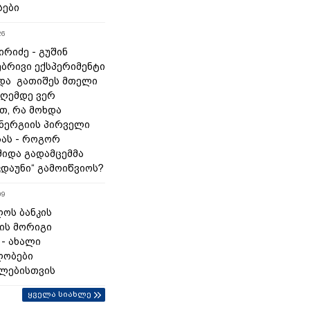
სები
26
რიძე - გუშინ
ბრივი ექსპერიმენტი
და გათიშეს მთელი
დღემდე ვერ
თ, რა მოხდა
ნერგიის პირველი
ას - როგორ
შიდა გადამცემმა
კდაუნი“ გამოიწვიოს?
09
ოს ბანკის
ის მორიგი
 - ახალი
ლობები
ლებისთვის
ყველა სიახლე