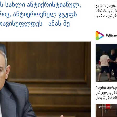
ეს სახლი ანტიქრისტიანულ,
ჯარისკაცი,
იბრძოდა, 
რივ, ანტიეროვნულ ჯგუფს
დამთავრები
თავისუფლდეს - ამას მე
ჩხუბი პარკ
ვრცელდება
კადრები ა