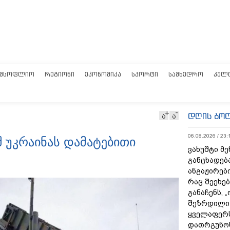
ᲛᲡᲝᲤᲚᲘᲝ
ᲠᲔᲒᲘᲝᲜᲘ
ᲔᲙᲝᲜᲝᲛᲘᲙᲐ
ᲡᲞᲝᲠᲢᲘ
ᲡᲐᲛᲮᲔᲓᲠᲝ
ᲙᲣᲚ
დღის ბო
ა
ა
06.08.2026 / 23:
შ უკრაინას დამატებითი
ვახუშტი მე
განცხადებ
ანგაჟირები
რაც შეეხებ
განაჩენს, 
შეზრდილი
ყველაფერს
დათრგუნო