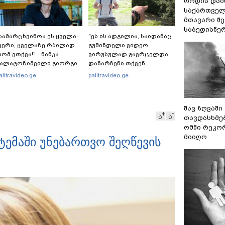
როდის დაი
საქართველ
მთავარი შ
საბედისწე
სა­მარ­ცხვი­ნოა ეს ყვე­ლა­
"ეს ის ადგილია, საიდანაც
ე­რი, ყვე­ლა­ზე რბი­ლად
გუშინდელი ვიდეო
ომ ვთქვა!" - ნანკა
ვირუსულად გავრცელდა....
კალატოზიშვილი გიორგი
დანარჩენი თქვენ
არამიძის განცხადებას
განსაჯეთ, რამდენად
alitravideo.ge
palitravideo.ge
ხმაურება
შესაძლებელია აქ
ადამიანის გადავარდნა" -
რა კადრებს აქვეყნებს
შავ ზღვაში
კობა ახალაძე მლეთიდან,
ა
ა
თავდასხმე
სადაც 12 წლის წინ გურამ
დადიანიძე გაუჩინარდა?
ომში რეკო
მიიღო
ტემაში უნებართვო შეღწევის