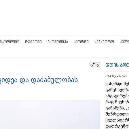
ᲛᲡᲝᲤᲚᲘᲝ
ᲠᲔᲒᲘᲝᲜᲘ
ᲔᲙᲝᲜᲝᲛᲘᲙᲐ
ᲡᲞᲝᲠᲢᲘ
ᲡᲐᲛᲮᲔᲓᲠᲝ
ᲙᲣᲚ
დღის ბო
ა
ა
-114 წუთის წინ
შვიდეა და დაძაბულობას
ვახუშტი მე
განცხადებ
ანგაჟირები
რაც შეეხებ
განაჩენს, 
შეზრდილი
ყველაფერს
დათრგუნო