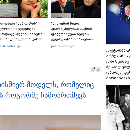
ა გახდა “სამგორის”
"სისტემამ ნიკო
ეტროში სტუდენტის
კვარაცხელიას საქმის
არდაცვალების მიზეზი -
ფიგურანტები ხელის
ნობილია ექსპერტიზის
გულზე ატარა არაერთი
ასუხი
წელი! ხომ არ იცით
alitravideo.ge
palitravideo.ge
რატომ?! იქნებ იმიტომ
„ოქტომბრი
რომ თავად დაუკვეთეს?!“
არჩევანის 
– ნიკო კვარაცხელიას
„ორ სკამზე
დედა განცხადებას
შესაძლებლ
ა
ა
ავრცელებს
დასრულდეს
მირიანაშვ
ნებისმიერ მოდელს, რომელიც
ს როგორმე ჩამოართმევს