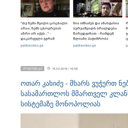
"თუ ჩემი შვილი ცოცხალი
ნია იმნაძეს და ანასტასია
რ
არაა, ჩემს ცხოვრებას
ბერუაშვილს ბრალდება
მ
აზრი არ აქვს..." -
წარედგინათ - რამდენ
გ
დაკარგული გურამ
წლიანი პატიმრობა
ც
დადიანიძის დედის
ემუქრებათ
პ
palitravideo.ge
palitravideo.ge
p
ემოციური მიმართვა
არასრულწლოვნებს?
პოლიტიკა
16.03.2019 / 16:58
ოთარ კახიძე - მხარს ვუჭერთ 
სასამართლოს მმართველ კლან
სისტემაზე მონოპოლიას