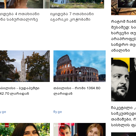
ყიდება 4 ოთახიანი
იყიდება 7 ოთახიანი
ინა საბურთალოზე
აგარაკი კოჭობაში
რატომ ჩაბ
მესამედ: ს
ხარვეზი თუ
არაპროფეს
სანდრო თ
ანალიზი
ბილისი - ბუდაპეშტი
თბილისი - რომი 1364.80
42.70 ლარიდან
ლარიდან
ჩაკეტილი 
ly.ge
fly.ge
სამკუთხედ
თამაშები,
სისხლის ფ