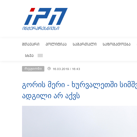
ᲛᲗᲐᲕᲐᲠᲘ
ᲞᲝᲚᲘᲢᲘᲙᲐ
ᲡᲐᲛᲐᲠᲗᲐᲚᲘ
ᲡᲐᲖᲝᲒᲐᲓᲝᲔᲑᲐ
ᲡᲮᲕᲐ
რეგიონი
16.03.2019 / 16:43
გორის მერი - ხურვალეთში სიმ
ადგილი არ აქვს