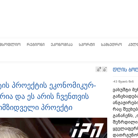
ᲛᲡᲝᲤᲚᲘᲝ
ᲠᲔᲒᲘᲝᲜᲘ
ᲔᲙᲝᲜᲝᲛᲘᲙᲐ
ᲡᲞᲝᲠᲢᲘ
ᲡᲐᲛᲮᲔᲓᲠᲝ
ᲙᲣᲚ
დღის ბო
ა
ა
-43 წუთის წინ
ტის პროექტის ეკონომიკურ-
ვახუშტი მე
ია და ეს არის ჩვენთვის
განცხადებ
ანგაჟირები
იმზიდველი პროექტი
რაც შეეხებ
განაჩენს, 
შეზრდილი
ყველაფერს
დათრგუნო