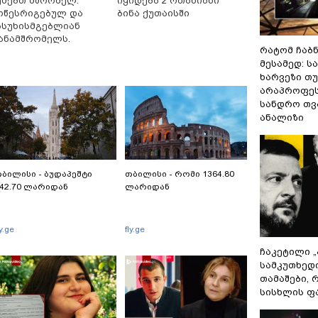
ეძებთ მშრომელ.
იყიდება 2 ოთახიანი
ოწესრიგებულ და
ბინა ქუთაისში
ასუხისმგებლიან
ანამშრომელს.
რატომ ჩაბ
მესამედ: ს
ხარვეზი თუ
არაპროფეს
სანდრო თ
ანალიზი
ბილისი - ბუდაპეშტი
თბილისი - რომი 1364.80
42.70 ლარიდან
ლარიდან
ly.ge
fly.ge
ჩაკეტილი 
სამკუთხედ
თამაშები,
სისხლის ფ