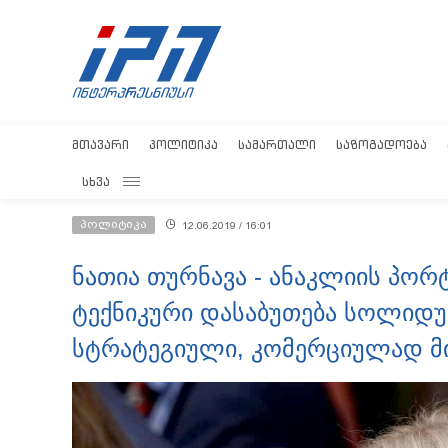
ᲛᲗᲐᲕᲐᲠᲘ
ᲞᲝᲚᲘᲢᲘᲙᲐ
ᲡᲐᲛᲐᲠᲗᲐᲚᲘ
ᲡᲐᲖᲝᲒᲐᲓᲝᲔᲑᲐ
ᲡᲮᲕᲐ
პოლიტიკა
12.06.2019 / 16:01
ნათია თურნავა - ანაკლიის პორ
ტექნიკური დასაბუთება სოლიდურ
სტრატეგიული, კომერციულად მ