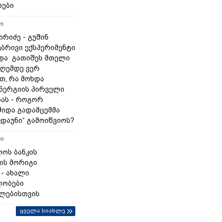
სები
26
რიძე - გუშინ
ბრივი ექსპერიმენტი
და გათიშეს მთელი
დღემდე ვერ
თ, რა მოხდა
ნერგიის პირველი
ას - როგორ
შიდა გადამცემმა
კდაუნი“ გამოიწვიოს?
09
ოს ბანკის
ის მორიგი
 - ახალი
ლობები
ლებისთვის
ყველა სიახლე