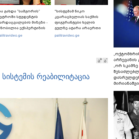
ა გახდა “სამგორის”
"სისტემამ ნიკო
ეტროში სტუდენტის
კვარაცხელიას საქმის
არდაცვალების მიზეზი -
ფიგურანტები ხელის
ნობილია ექსპერტიზის
გულზე ატარა არაერთი
ასუხი
წელი! ხომ არ იცით
alitravideo.ge
palitravideo.ge
რატომ?! იქნებ იმიტომ
რომ თავად დაუკვეთეს?!“
– ნიკო კვარაცხელიას
„ოქტომბრი
დედა განცხადებას
არჩევანის 
ა
ა
ავრცელებს
„ორ სკამზე
შესაძლებლ
 სისტემის რეაბილიტაცია
დასრულდეს
მირიანაშვ