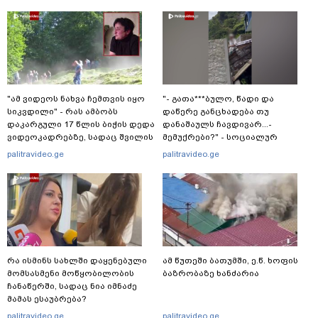
"ამ ვიდეოს ნახვა ჩემთვის იყო
"- გათა***ბულო, წადი და
სიკვდილი" - რას ამბობს
დაწერე განცხადება თუ
დაკარგული 17 წლის ბიჭის დედა
დანაშაულს ჩავდივარ...-
ვიდეოკადრებზე, სადაც შვილის
მემუქრები?" - სოციალურ
განწირული ვედრების ხმა
ქსელში სკანდალური კადრები
palitravideo.ge
palitravideo.ge
ამოიცნო
ვრცელდება
რა ისმინს სახლში დაყენებული
ამ წუთეში ბათუმში, ე.წ. ხოფის
მომსასმენი მოწყობილობის
ბაზრობაზე ხანძარია
ჩანაწერში, სადაც ნია იმნაძე
მამას ესაუბრება?
palitravideo.ge
palitravideo.ge