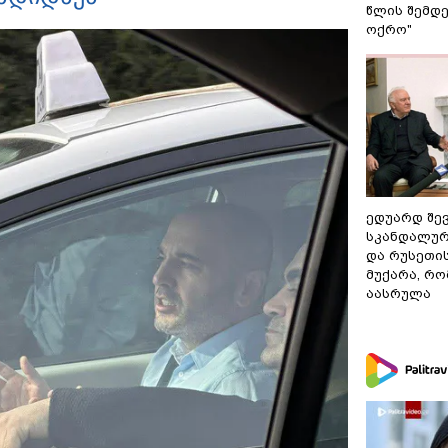
წლის შემდე
ოქრო"
ედუარდ შე
სკანდალურ
და რუსეთი
მუქარა, რო
აასრულა