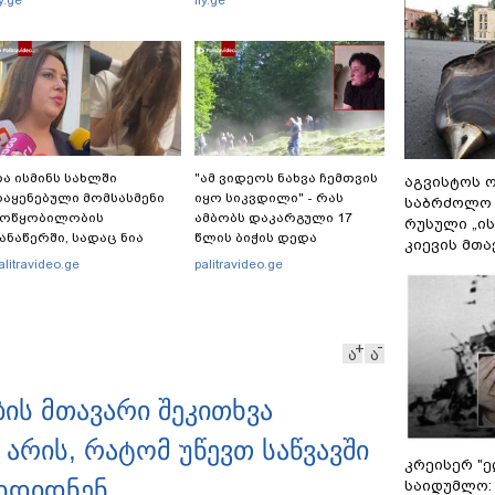
ly.ge
fly.ge
ა ისმინს სახლში
"ამ ვიდეოს ნახვა ჩემთვის
აგვისტოს ო
აყენებული მომსასმენი
იყო სიკვდილი" - რას
საბრძოლო
მოწყობილობის
ამბობს დაკარგული 17
რუსული „ი
ანაწერში, სადაც ნია
წლის ბიჭის დედა
კიევის მთა
მნაძე მამას ესაუბრება?
ვიდეოკადრებზე, სადაც
alitravideo.ge
palitravideo.ge
შვილის განწირული
ვედრების ხმა ამოიცნო
ა
ა
ბის მთავარი შეკითხვა
არის, რატომ უწევთ საწვავში
კრეისერ "ე
იხდიდნენ
საიდუმლო: