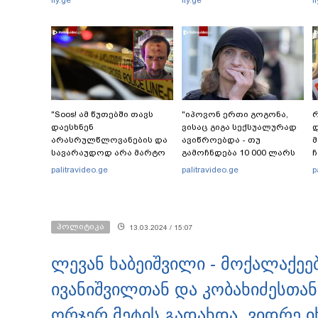
fly.ge
fly.ge
f
"Soos! ამ წუთებში თავს
"იპოვონ ერთი გოგონა,
რ
დაესხნენ
ვისაც გიგა სექსუალურად
დ
არასრულწლოვანების და
ავიწროებდა - თუ
სავარაუდოდ არა მარტო
გამოჩნდება 10 000 ლარს
ჩ
არასრულწლოვანების
ოფიციალურად,
ი
palitravideo.ge
palitravideo.ge
p
ჯგუფი" - რა ინფორმაციას
სახალხოდ გადავცემ" - ეკა
ავრცელებს ადვოკატი?
კუპატაძე განცხადებას
ავრცელებს
პოლიტიკა
13.03.2024 / 15:07
ლევან ხაბეიშვილი - მოქალაქეე
ივანიშვილთან და კობახიძესთან 
ორჯერ მეტის გადახდა, ვიდრე 