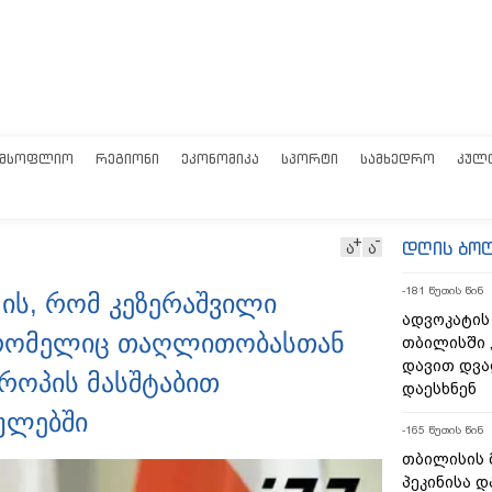
ᲛᲡᲝᲤᲚᲘᲝ
ᲠᲔᲒᲘᲝᲜᲘ
ᲔᲙᲝᲜᲝᲛᲘᲙᲐ
ᲡᲞᲝᲠᲢᲘ
ᲡᲐᲛᲮᲔᲓᲠᲝ
ᲙᲣᲚ
დღის ბო
ა
ა
-181 წუთის წინ
 ის, რომ კეზერაშვილი
ადვოკატის
ი, რომელიც თაღლითობასთან
თბილისში 
დავით დვა
როპის მასშტაბით
დაესხნენ
ულებში
-165 წუთის წინ
თბილისის 
პეკინისა დ