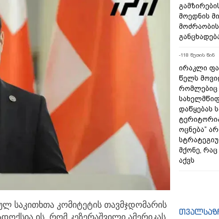
გამზირების
მოედნის მ
მოძრაობის
განცხადებ
-118 წუთის წინ
ირაკლი ფა
წელს მოვი
რომლებიც
სახელმწიფ
დაწყებას 
ტერიტორია
ოცნება” ა
სტრატეგიუ
მქონე, რა
აქვს
ულ საკითხთა კომიტეტის თავმჯდომარის
თვალსაზ
ადოქსია ის, რომ კეზერაშვილი ამერიკას