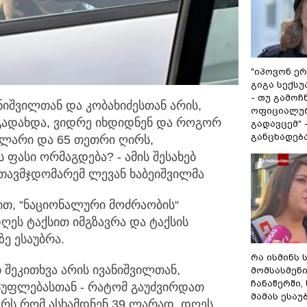
"იპოვონ ერ
გიგა სექს
- თუ გამოჩ
ნიშვილთან და კობახიძესთან არის,
ოფიციალურ
 გადახდა,
ვიდრე იხდიდნენ და როგორ
გადავცემ" 
განცხადებ
 ლარი და 65 თეთრი ღირს,
ს ფასი ორმაგდება? - ამის შესახებ
თავმჯდომარემ ლევან ხაბეიშვილმა
ით, “ნაციონალური მოძრაობის“
ღეს ტაქსით იმგზავრა და ტაქსის
ე ესაუბრა.
რა ისმინს 
 შეკითხვა არის ივანიშვილთან,
მომსასმენ
ჩანაწერში,
სუფლებასთან - რატომ გაუძვირდათ
მამას ესაუ
ტრს რომ ასხამდნენ 39 ლარად, დღეს