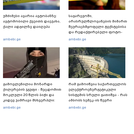
უმძიმესი ავარია ავტობანზე:
საგარეჯოში,
ავტომობილი ქვეითს დაეჯახა,
არასრულწლოვანების მიმართ
ქალი ადგილზე დაიღუპა
შეურაცხმყოფელი ტექსტებისა
და რედაქტირებული ფოტო-
ვიდეომასალის გავრცელების
ambebi.ge
ambebi.ge
ფაქტზე, შსს განცხადებას
ავრცელებს
გამოვლენილია მოზარდი
რამ გამოიწვია საქართველოს
ქილერების ჯგუფი - შეცდომით
ელექტროენერგეტიკული
მოკლული 20 წლის ბიჭი და
სისტემის სრული გათიშვა - რას
კიდევ უამრავი მსხვერპლი:
ამბობს სემეკ-ის წევრი
რომელ ქვეყნამდე მივიდა
ambebi.ge
ambebi.ge
კვალი მასშტაბური
სპეცოპერაციის შემდეგ