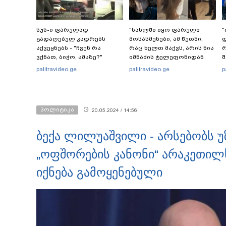
სუს-ი ფარულად
"სახლში იყო ფარული
"
გადაღებულ კადრებს
მოსასმენები, ამ წუთში,
დ
აქვეყნებს - "ჩვენ რა
რაც ხელთ მაქვს, არის ნია
რ
ვქნათ, ბიჭო, ამაზე?"
იმნაძის ტელეფონიდან
შ
აღდგენილი მასალები,
რ
palitravideo.ge
palitravideo.ge
p
არის ანძები,
დ
დეტალურები" - ეკა
კ
კუპატაძე
პოლიტიკა
20.05.2024 / 14:56
ბექა ლილუაშვილი - არსებობს უ
„ოფშორების კანონი“ არაკეთილ
იქნება გამოყენებული