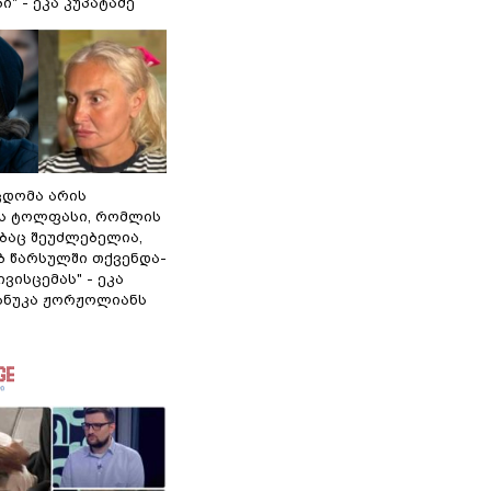
" - ეკა კუპატაძე
ცდომა არის
ს ტოლფასი, რომ­ლის
­ბაც შე­უძ­ლე­ბე­ლია,
ებ წარ­სულ­ში თქვენ­და­
­ვის­ცე­მას" - ეკა
ნანუკა ჟორჟოლიანს