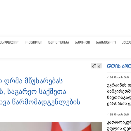
ᲛᲡᲝᲤᲚᲘᲝ
ᲠᲔᲒᲘᲝᲜᲘ
ᲔᲙᲝᲜᲝᲛᲘᲙᲐ
ᲡᲞᲝᲠᲢᲘ
ᲡᲐᲛᲮᲔᲓᲠᲝ
ᲙᲣᲚ
დღის ბო
ა
ა
-194 წუთის წინ
ო ღრმა მწუხარებას
უკრაინის 
ს, საგარეო საქმეთა
ბაშკირეთშ
ნავთობგად
ხვა წარმომადგენლების
ქარხანას 
-138 წუთის წინ
კათოლიკურ
უფლის ფე