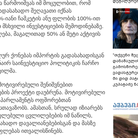
დეტალურები
ა წარმოიშვას იმ მოცულობით, რომ
გადასახადო შეღავათი იქნას
0%-იანი ჩამკეტის ანუ ფლობის 100%-ით
 მსხვილი ინვესტიციების შემოდინებაზე.
ღება, მაგალითად 50% ან მეტი აქტივის
ურ ქონებას იმპორტის გადასახადისგან
"თქვენი შე
დანაშაული
ანაირ საინვესტიციო პოლიტიკის ჩარჩო
გა­მოს­წო­რე
ვილმა.
ვა­დას­ტუ­რ
მი დიდ პა­ტი
ოტივირებული შენიშვნებით
კუპატაძე 
ების პროექტი დაუბრუნა. მოტივირებული
ი პარლამენტს ოფშორებთან
სთავაზობს. ამასთან, სრულად იზიარებს
ელებული ცვლილებების იმ ნაწილს,
ახადო დავალიანებებისგან და მასზე
ფლებას ითვალისწინებს.