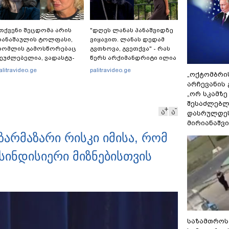
თქვენი შეცდომა არის
"დღეს ლანას პანაშვიდზე
ანაშაულის ტოლფასი,
ვიყავით. ლანას დედამ
ომ­ლის გა­მოს­წო­რე­ბაც
გვთხოვა, გვეთქვა" - რას
ე­უძ­ლე­ბე­ლია, ვა­დას­ტუ­
წერს არქიმანდრიტი ილია
ებ წარ­სულ­ში თქვენ­და­მი
თოლორაია სოციალურ
alitravideo.ge
palitravideo.ge
„ოქტომბრი
იდ პა­ტი­ვის­ცე­მას" - ეკა
ქსელში?
არჩევანის 
უპატაძე ნანუკა
„ორ სკამზე
ჟორჟოლიანს
შესაძლებლ
ა
ა
დასრულდეს
მირიანაშვ
ზარმაზარი რისკი იმისა, რომ
სინდისიერი მიზნებისთვის
საზამთროს