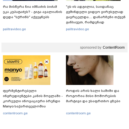
რა მისწერა ნია იმნაძის ბიძამ
"ეს ის ადგილია, საიდანაც
ეკა კუპატაძეს? - გიგა ავალიანის
გუშინდელი ვიდეო ვირუსულად
დედა "სქრინს" აქვეყნებს
გავრცელდა.... დანარჩენი თქვენ
განსაჯეთ, რამდენად
შესაძლებელია აქ ადამიანის
palitravideo.ge
palitravideo.ge
გადავარდნა" - რა კადრებს
აქვეყნებს კობა ახალაძე
მლეთიდან, სადაც 12 წლის წინ
sponsored by
ContentRoom
გურამ დადიანიძე გაუჩინარდა?
ფერმენტირებული
როდის არის ხალი საშიში და
ინგრედიენტები კანის მოვლაში -
როგორია მისი მოშორების
კორეული ინოვაციური ბრენდი
მარტივი და უსაფრთხო გზები
Manyo საქართველოშია
contentroom.ge
contentroom.ge