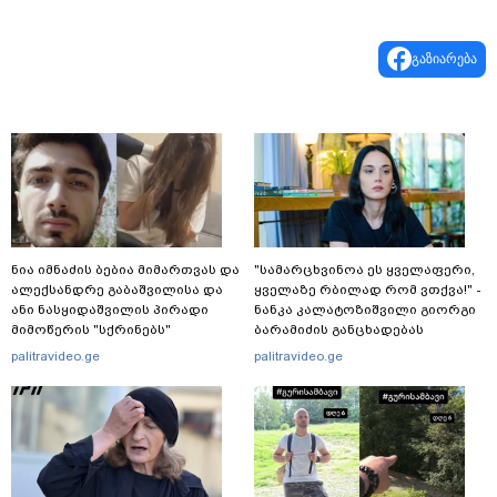
გაზიარება
ნია იმნაძის ბებია მიმართვას და
"სა­მარ­ცხვი­ნოა ეს ყვე­ლა­ფე­რი,
ალექსანდრე გაბაშვილისა და
ყვე­ლა­ზე რბი­ლად რომ ვთქვა!" -
ანი ნასყიდაშვილის პირადი
ნანკა კალატოზიშვილი გიორგი
მიმოწერის "სქრინებს"
ბარამიძის განცხადებას
ავრცელებს
ეხმაურება
palitravideo.ge
palitravideo.ge