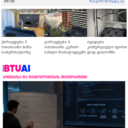
SS.GE
როგორ მოხვდე აქ
ქირავდება 3
გირავდება 3
იყიდება
ოთახიანი ბინა
ოთახიანი კერძო
კომერციული ფართ
საბურთალოზე
სახლი ნაძალადევში
დიდ დიღომში
ბიზნესისა და ტექნოლოგიების უნივერსიტეტი