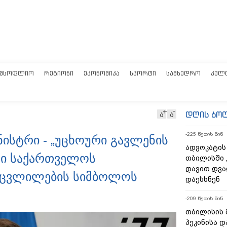
ᲛᲡᲝᲤᲚᲘᲝ
ᲠᲔᲒᲘᲝᲜᲘ
ᲔᲙᲝᲜᲝᲛᲘᲙᲐ
ᲡᲞᲝᲠᲢᲘ
ᲡᲐᲛᲮᲔᲓᲠᲝ
ᲙᲣᲚ
დღის ბო
ა
ა
-225 წუთის წინ
ნისტრი - „უცხოური გავლენის
ადვოკატის
ონი საქართველოს
თბილისში 
დავით დვა
 ცვლილების სიმბოლოს
დაესხნენ
-209 წუთის წინ
თბილისის 
პეკინისა დ