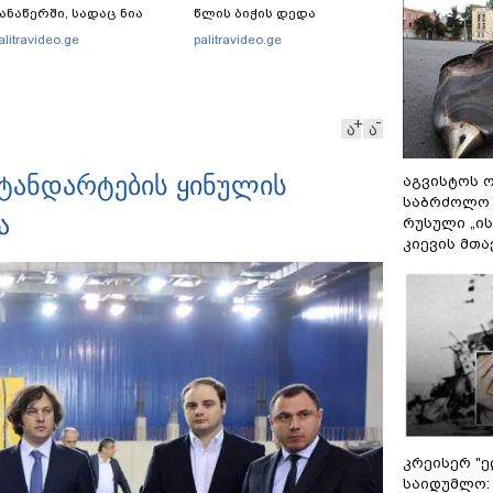
ანაწერში, სადაც ნია
წლის ბიჭის დედა
მნაძე მამას ესაუბრება?
ვიდეოკადრებზე, სადაც
alitravideo.ge
palitravideo.ge
შვილის განწირული
ვედრების ხმა ამოიცნო
ა
ა
ტანდარტების ყინულის
აგვისტოს ო
საბრძოლო
ა
რუსული „ი
კიევის მთა
კრეისერ "ე
საიდუმლო: