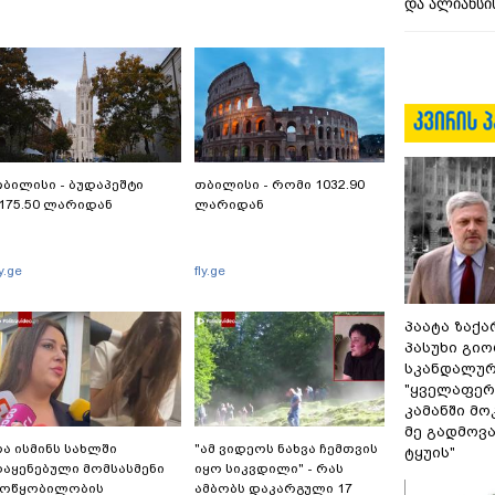
და ალიანსის
ბილისი - ბუდაპეშტი
თბილისი - რომი 1032.90
175.50 ლარიდან
ლარიდან
ly.ge
fly.ge
პაატა ზაქა
პასუხი გიო
სკანდალურ
"ყველაფერი
კამანში მ
მე გადმოვას
ა ისმინს სახლში
"ამ ვიდეოს ნახვა ჩემთვის
ტყუის"
აყენებული მომსასმენი
იყო სიკვდილი" - რას
მოწყობილობის
ამბობს დაკარგული 17