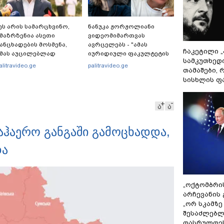
ეს არის სამარცხვინო,
ნანუკა ჟორჟოლიანი
მაზრზენია ასეთი
ვიდეომიმართვას
ანცხადების მოსმენა,
ავრცელებს - "ამას
ჩაკეტილი 
მას აუცილებლად
იურიდიული ფაკულტეტის
სამკუთხედ
ჭირდება საზოგადოების
1-ელი კურსის სტუდენტიც
alitravideo.ge
palitravideo.ge
თამაშები,
ათანადო რეაქცია" -
იკითხავს"
სისხლის ფ
რაკლი კობახიძე
ა
ა
აჰაერო განგაში გამოცხადდა,
და
„ოქტომბრი
არჩევანის 
„ორ სკამზე
შესაძლებლ
დასრულდეს