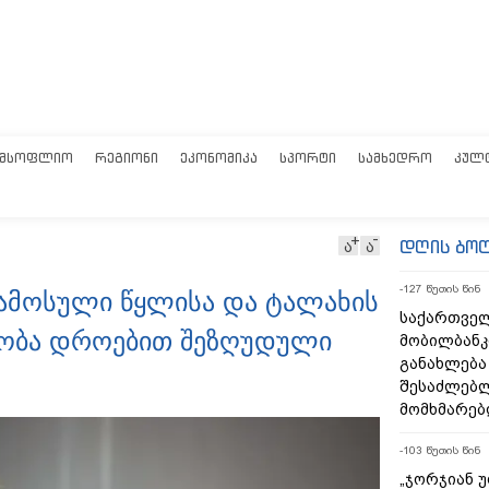
ᲛᲡᲝᲤᲚᲘᲝ
ᲠᲔᲒᲘᲝᲜᲘ
ᲔᲙᲝᲜᲝᲛᲘᲙᲐ
ᲡᲞᲝᲠᲢᲘ
ᲡᲐᲛᲮᲔᲓᲠᲝ
ᲙᲣᲚ
დღის ბო
ა
ა
-127 წუთის წინ
ჩამოსული წყლისა და ტალახის
საქართველ
აობა დროებით შეზღუდული
მობილბანკ
განახლება
შესაძლებ
მომხმარებ
-103 წუთის წინ
„ჯორჯიან 