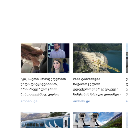
"კი, ასეთი პროცედურით
რამ გამოიწვია
უნდა დაეკავებინათ,
საქართველოს
დ
არასრულწლოვანის
ელექტროენერგეტიკული
ე
შემთხვევაშიც, უფრო
სისტემის სრული გათიშვა -
მსუბუქი ვარიანტი ძნელი
რას ამბობს სემეკ-ის
-
ambebi.ge
ambebi.ge
a
წარმოსადგენია...
წევრი
ს
ბუნდოვანია, რატომ
"
აღსრულდა განჩინება
შ
ღამე" - იურისტები
რ