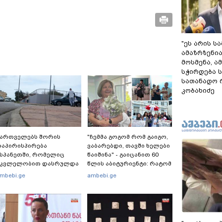
"ეს არის ს
ამაზრზენია
მოსმენა, 
სჭირდება 
სათანადო რ
კობახიძე
ქართველებს შორის
"ჩემმა გოგომ რომ გაიგო,
აპირისპირება
ვაბარებდი, თავში ხელები
სპანეთში, რომელიც
წაიშინა" - გაიცანით 60
მკვლელობით დასრულდა
წლის აბიტურიენტი: რატომ
 რას წერს
გადაწყვიტა ბაგრატიონთა
mbebi.ge
ambebi.ge
აერთაშორისო მედია:
შთამომავალმა პედაგოგმა
მანქანა დიდი სიჩქარით
გამოცდებზე გასვლა
ეეჯახა ჟორასა და
აინდის"