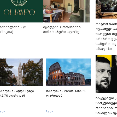
რატომ ჩაბ
იასახლისი - (2
იყიდება 4 ოთახიანი
მესამედ: ს
ოზიცია)
ბინა საბურთალოზე
ხარვეზი თუ
არაპროფეს
სანდრო თ
ანალიზი
ბილისი - ბუდაპეშტი
თბილისი - რომი 1364.80
42.70 ლარიდან
ლარიდან
ჩაკეტილი 
სამკუთხედ
თამაშები,
ly.ge
fly.ge
სისხლის ფ