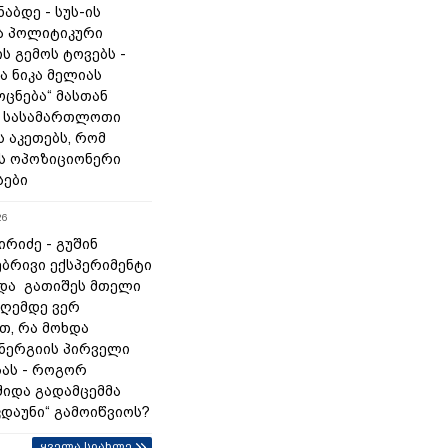
ნაბდე - სუს-ის
ა პოლიტიკური
ს გემოს ტოვებს -
ა ნიკა მელიას
„ოცნება“ მასთან
 სასამართლოთი
 აკეთებს, რომ
ს ოპოზიციონერი
სები
26
რიძე - გუშინ
ბრივი ექსპერიმენტი
და გათიშეს მთელი
დღემდე ვერ
თ, რა მოხდა
ნერგიის პირველი
ას - როგორ
შიდა გადამცემმა
კდაუნი“ გამოიწვიოს?
ყველა სიახლე