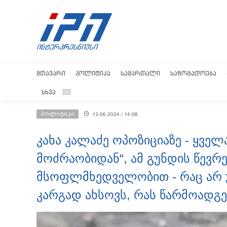
ᲛᲗᲐᲕᲐᲠᲘ
ᲞᲝᲚᲘᲢᲘᲙᲐ
ᲡᲐᲛᲐᲠᲗᲐᲚᲘ
ᲡᲐᲖᲝᲒᲐᲓᲝᲔᲑᲐ
ᲡᲮᲕᲐ
პოლიტიკა
13.06.2024 / 14:08
კახა კალაძე ოპოზიციაზე - ყვე
მოძრაობიდან“, ამ გუნდის წევრე
მსოფლმხედველობით - რაც არ უ
კარგად ახსოვს, რას წარმოადგე