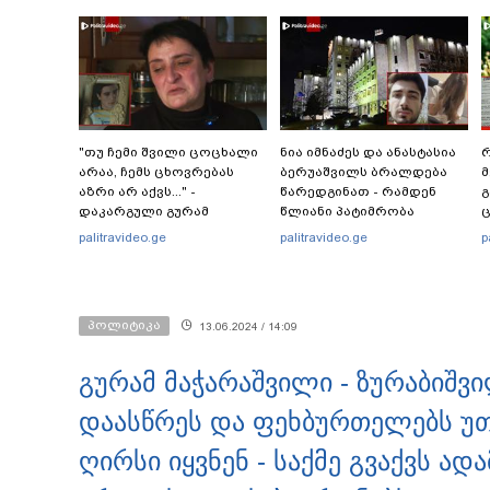
"თუ ჩემი შვილი ცოცხალი
ნია იმნაძეს და ანასტასია
რ
არაა, ჩემს ცხოვრებას
ბერუაშვილს ბრალდება
მ
აზრი არ აქვს..." -
წარედგინათ - რამდენ
გ
დაკარგული გურამ
წლიანი პატიმრობა
ც
დადიანიძის დედის
ემუქრებათ
პ
palitravideo.ge
palitravideo.ge
p
ემოციური მიმართვა
არასრულწლოვნებს?
პოლიტიკა
13.06.2024 / 14:09
გურამ მაჭარაშვილი - ზურაბიშვ
დაასწრეს და ფეხბურთელებს უთ
ღირსი იყვნენ - საქმე გვაქვს ად