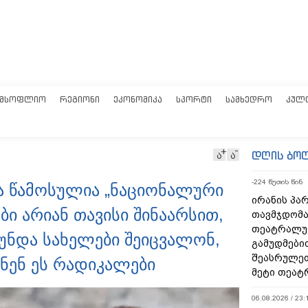
ᲛᲡᲝᲤᲚᲘᲝ
ᲠᲔᲒᲘᲝᲜᲘ
ᲔᲙᲝᲜᲝᲛᲘᲙᲐ
ᲡᲞᲝᲠᲢᲘ
ᲡᲐᲛᲮᲔᲓᲠᲝ
ᲙᲣᲚ
დღის ბო
ა
ა
-224 წუთის წინ
ლა წამოსულია „ნაციონალური
ირანის პა
ბი არიან თავისი შინაარსით,
თავმჯდომა
თეატრალუ
ნდა სახელები შეიცვალონ,
გამუდმები
შეასრულეთ
ნენ ეს რადიკალები
მეტი თეატ
06.08.2026 / 23: