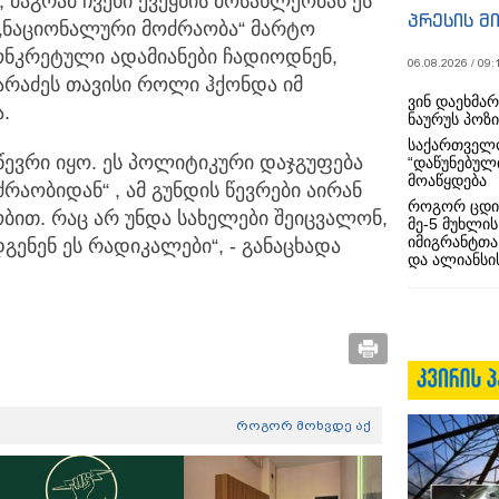
მაგრამ ჩვენი ქვეყნის მოსახლეობას ეს
პრესის მ
 „ნაციონალური მოძრაობა“ მარტო
ონკრეტული ადამიანები ჩადიოდნენ,
06.08.2026 / 09:
ზარაძეს თავისი როლი ჰქონდა იმ
ვინ დაეხმა
.
ნაურუს პოზ
საქართველო
 წევრი იყო. ეს პოლიტიკური დაჯგუფება
“დაწუნებულ
მოაწყდება
აობიდან“ , ამ გუნდის წევრები აირან
როგორ ცდი
ით. რაც არ უნდა სახელები შეიცვალონ,
მე-5 მუხლის
იმიგრანტთა
გენენ ეს რადიკალები“, - განაცხადა
და ალიანსის
როგორ მოხვდე აქ