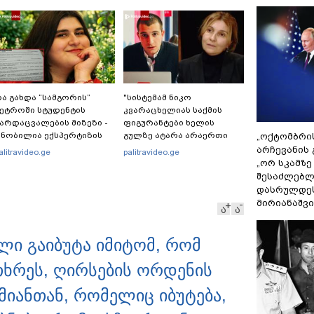
ა გახდა “სამგორის”
"სისტემამ ნიკო
ეტროში სტუდენტის
კვარაცხელიას საქმის
არდაცვალების მიზეზი -
ფიგურანტები ხელის
ნობილია ექსპერტიზის
გულზე ატარა არაერთი
„ოქტომბრი
ასუხი
წელი! ხომ არ იცით
არჩევანის 
alitravideo.ge
palitravideo.ge
რატომ?! იქნებ იმიტომ
„ორ სკამზე
რომ თავად დაუკვეთეს?!“
შესაძლებლ
– ნიკო კვარაცხელიას
დასრულდეს
დედა განცხადებას
მირიანაშვ
ა
ა
ავრცელებს
ილი გაიბუტა იმიტომ, რომ
ხრეს, ღირსების ორდენის
ამიანთან, რომელიც იბუტება,