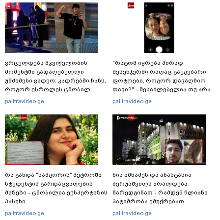
ვრცელდება მკვლელობის
"რატომ იყრება პირად
მომენტში გადაღებულლი
მესენჯერში რაღაც გაუგებარი
უმძიმესი ვიდეო: კადრებში ჩანს,
ფოტოები, როგორ დავაღწიო
როგორ ესროლეს ცნობილ
თავი?" - შესაძლებელია თუ არა
"ტიკტოკერს" ლაივის დროს -
ამ ფუნქციის წაშლა?
palitravideo.ge
palitravideo.ge
რას ამბობს მომხდარზე
მექსიკის პოლიცია
რა გახდა “სამგორის” მეტროში
ნია იმნაძეს და ანასტასია
სტუდენტის გარდაცვალების
ბერუაშვილს ბრალდება
მიზეზი - ცნობილია ექსპერტიზის
წარედგინათ - რამდენ წლიანი
პასუხი
პატიმრობა ემუქრებათ
არასრულწლოვნებს?
palitravideo.ge
palitravideo.ge