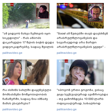
"ამ ვიდეოს ნახვა ჩემთვის იყო
"Soos! ამ წუთებში თავს დაესხნენ
სიკვდილი" - რას ამბობს
არასრულწლოვანების და
დაკარგული 17 წლის ბიჭის დედა
სავარაუდოდ არა მარტო
ვიდეოკადრებზე, სადაც შვილის
არასრულწლოვანების ჯგუფი" -
განწირული ვედრების ხმა
რა ინფორმაციას ავრცელებს
palitravideo.ge
palitravideo.ge
ამოიცნო
ადვოკატი?
რა ისმინს სახლში დაყენებული
"იპოვონ ერთი გოგონა, ვისაც
მომსასმენი მოწყობილობის
გიგა სექსუალურად ავიწროებდა
ჩანაწერში, სადაც ნია იმნაძე
- თუ გამოჩნდება 10 000 ლარს
მამას ესაუბრება?
ოფიციალურად, სახალხოდ
გადავცემ" - ეკა კუპატაძე
palitravideo.ge
palitravideo.ge