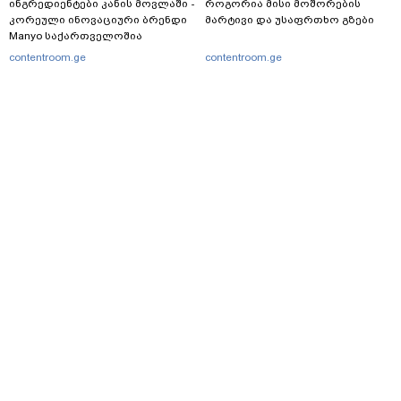
ინგრედიენტები კანის მოვლაში -
როგორია მისი მოშორების
კორეული ინოვაციური ბრენდი
მარტივი და უსაფრთხო გზები
Manyo საქართველოშია
contentroom.ge
contentroom.ge
მსოფლიო
22.07.2024 / 11:18
ბენიამინ ნეთანიაჰუ - ისრაელი აშშ-
ის უმტკიცესი მოკავშირე იქნება,
მიუხედავად იმისა, ვის აირჩევენ
პრეზიდენტად