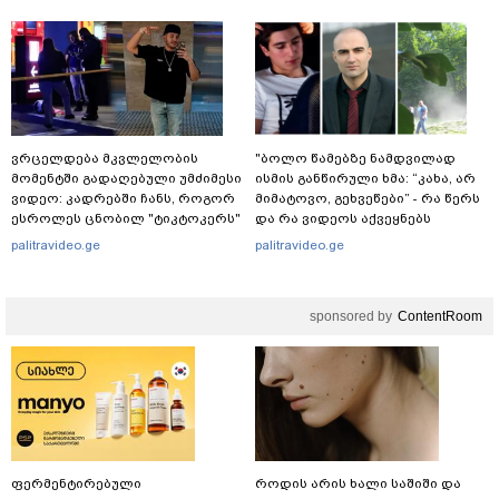
ვრცელდება
ვრცელდება მკვლელობის
"ბოლო წამებზე ნამდვილად
მომენტში გადაღებული უმძიმესი
ისმის განწირული ხმა: “კახა, არ
ვიდეო: კადრებში ჩანს, როგორ
მიმატოვო, გეხვეწები” - რა წერს
ესროლეს ცნობილ "ტიკტოკერს"
და რა ვიდეოს აქვეყნებს
ლაივის დროს - რას ამბობს
ადვოკატი, ტარიელ კაკაბაძე?
palitravideo.ge
palitravideo.ge
მომხდარზე მექსიკის პოლიცია
sponsored by
ContentRoom
ფერმენტირებული
როდის არის ხალი საშიში და