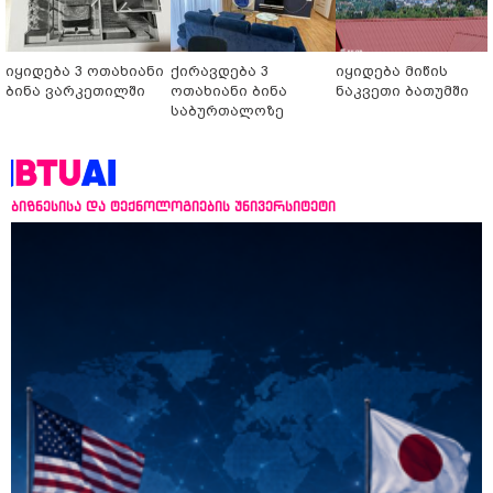
იყიდება 3 ოთახიანი
ქირავდება 3
იყიდება მიწის
ბინა ვარკეთილში
ოთახიანი ბინა
ნაკვეთი ბათუმში
საბურთალოზე
ბიზნესისა და ტექნოლოგიების უნივერსიტეტი