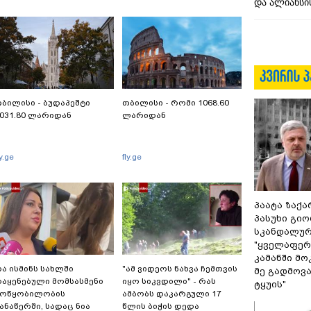
და ალიანსის
ბილისი - ბუდაპეშტი
თბილისი - რომი 1068.60
031.80 ლარიდან
ლარიდან
ly.ge
fly.ge
პაატა ზაქა
პასუხი გიო
სკანდალურ
"ყველაფერი
კამანში მ
ა ისმინს სახლში
"ამ ვიდეოს ნახვა ჩემთვის
მე გადმოვას
აყენებული მომსასმენი
იყო სიკვდილი" - რას
ტყუის"
მოწყობილობის
ამბობს დაკარგული 17
ანაწერში, სადაც ნია
წლის ბიჭის დედა