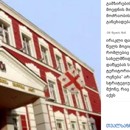
გამზირების
მოედნის მ
მოძრაობის
განცხადებ
-58 წუთის წინ
ირაკლი ფა
წელს მოვი
რომლებიც
სახელმწიფ
დაწყებას 
ტერიტორია
ოცნება” ა
სტრატეგიუ
მქონე, რა
აქვს
თვალსაზ