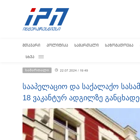
ᲛᲗᲐᲕᲐᲠᲘ
ᲞᲝᲚᲘᲢᲘᲙᲐ
ᲡᲐᲛᲐᲠᲗᲐᲚᲘ
ᲡᲐᲖᲝᲒᲐᲓᲝᲔᲑᲐ
ᲡᲮᲕᲐ
სამართალი
22.07.2024 / 19:49
სააპელაციო და საქალაქო სას
18 ვაკანტურ ადგილზე განცხადებ