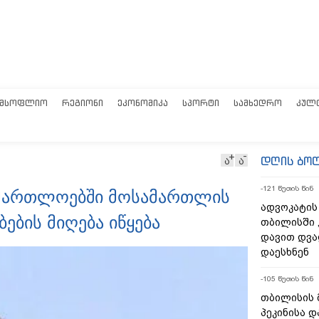
ᲛᲡᲝᲤᲚᲘᲝ
ᲠᲔᲒᲘᲝᲜᲘ
ᲔᲙᲝᲜᲝᲛᲘᲙᲐ
ᲡᲞᲝᲠᲢᲘ
ᲡᲐᲛᲮᲔᲓᲠᲝ
ᲙᲣᲚ
დღის ბო
ა
ა
-121 წუთის წინ
ამართლოებში მოსამართლის
ადვოკატის
ების მიღება იწყება
თბილისში 
დავით დვა
დაესხნენ
-105 წუთის წინ
თბილისის 
პეკინისა დ