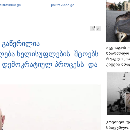
მნაძე მამას ესაუბრება?
ვიდეოკადრებზე, სადაც
alitravideo.ge
palitravideo.ge
შვილის განწირული
ვედრების ხმა ამოიცნო
ა
ა
თ გაწერილია
აგვისტოს ო
ლება ხელისუფლების შტოებს
საბრძოლო
რუსული „ი
ბს დემოკრატიულ პროცესს და
კიევის მთა
კრეისერ "ე
საიდუმლო: