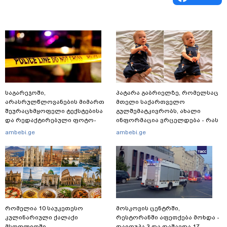
საგარეჯოში,
პატარა გაბრიელზე, რომელსაც
არასრულწლოვანების მიმართ
მთელი საქართველო
შეურაცხმყოფელი ტექსტებისა
გულშემატკივრობს, ახალი
და რედაქტირებული ფოტო-
ინფორმაცია ვრცელდება - რას
ვიდეომასალის გავრცელების
წერს ბიჭუნას დედა?
ambebi.ge
ambebi.ge
ფაქტზე, შსს განცხადებას
ავრცელებს
რომელია 10 საუკეთესო
მოსკოვის ცენტრში,
კულინარიული ქალაქი
რესტორანში აფეთქება მოხდა -
მსოფლიოში
დაიღუპა 3 და დაშავდა 17