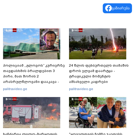
გაზიარება
პოლიციამ ,,გლოვოს” კურიერზე
24 წლის ფეხბურთელს თამაშის
თავდასხმის ბრალდებით 3
დროს ელვამ დაარტყა -
პირი, მათ შორის 2
ტრაგიკული მომენტის
არასრულწლოვანი დააკავა -
ამსახველი კადრები
შსს ინფორმაციას ავრცელებს
ტაილანდიდან მედიაში
palitravideo.ge
palitravideo.ge
ვრცელდება
ხანძარია ლილო-მარყოფის
"ყოველთვის ჩემზე უკეთესს