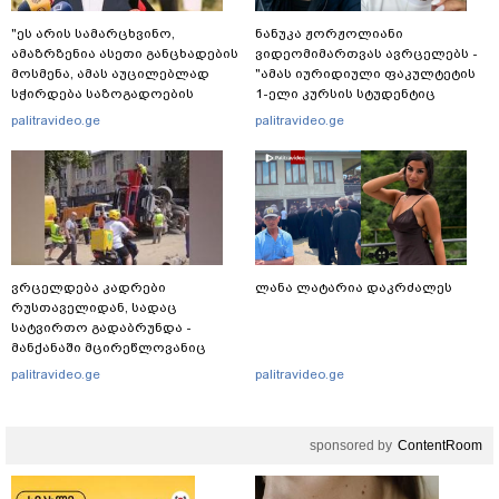
"ეს არის სამარცხვინო,
ნანუკა ჟორჟოლიანი
ამაზრზენია ასეთი განცხადების
ვიდეომიმართვას ავრცელებს -
მოსმენა, ამას აუცილებლად
"ამას იურიდიული ფაკულტეტის
სჭირდება საზოგადოების
1-ელი კურსის სტუდენტიც
სათანადო რეაქცია" - ირაკლი
იკითხავს"
palitravideo.ge
palitravideo.ge
კობახიძე
ვრცელდება კადრები
ლანა ლატარია დაკრძალეს
რუსთაველიდან, სადაც
სატვირთო გადაბრუნდა -
მანქანაში მცირეწლოვანიც
იმყოფებოდა
palitravideo.ge
palitravideo.ge
sponsored by
ContentRoom