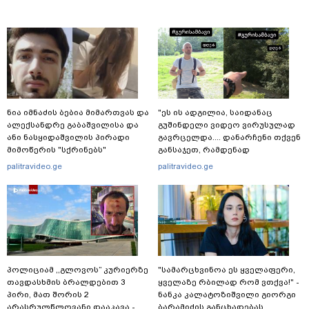
ნია იმნაძის ბებია მიმართვას და
"ეს ის ადგილია, საიდანაც
ალექსანდრე გაბაშვილისა და
გუშინდელი ვიდეო ვირუსულად
ანი ნასყიდაშვილის პირადი
გავრცელდა.... დანარჩენი თქვენ
მიმოწერის "სქრინებს"
განსაჯეთ, რამდენად
ავრცელებს
შესაძლებელია აქ ადამიანის
palitravideo.ge
palitravideo.ge
გადავარდნა" - რა კადრებს
აქვეყნებს კობა ახალაძე
მლეთიდან, სადაც 12 წლის წინ
გურამ დადიანიძე გაუჩინარდა?
პოლიციამ ,,გლოვოს” კურიერზე
"სა­მარ­ცხვი­ნოა ეს ყვე­ლა­ფე­რი,
თავდასხმის ბრალდებით 3
ყვე­ლა­ზე რბი­ლად რომ ვთქვა!" -
პირი, მათ შორის 2
ნანკა კალატოზიშვილი გიორგი
არასრულწლოვანი დააკავა -
ბარამიძის განცხადებას