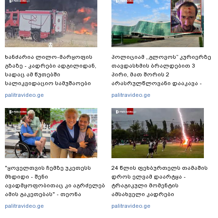
ხანძარია ლილო-მარყოფის
პოლიციამ ,,გლოვოს” კურიერზე
გზაზე - კადრები ადგილიდან,
თავდასხმის ბრალდებით 3
სადაც ამ წუთებში
პირი, მათ შორის 2
სალიკვიდაციო სამუშაოები
არასრულწლოვანი დააკავა -
მიმდინარეობს
შსს ინფორმაციას ავრცელებს
palitravideo.ge
palitravideo.ge
"ყოველთვის ჩემზე უკეთესს
24 წლის ფეხბურთელს თამაშის
მხდიდი - შენი
დროს ელვამ დაარტყა -
ავადმყოფობითაც კი აგრძელებ
ტრაგიკული მომენტის
ამის გაკეთებას" - თეონა
ამსახველი კადრები
კონტრიძე მეუღლეს ემოციურ
ტაილანდიდან მედიაში
palitravideo.ge
palitravideo.ge
"პოსტს" უძღვნის
ვრცელდება