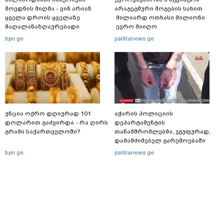
მოედნის მიღმა - ვინ არიან
არაგეგმური მოგების სახით
ყველა დროის ყველაზე
მილიარდ ოთხასი მილიონი
მაღალანაზღაურებადი
ევრო მიიღო
სპორტსმენები
bpn.ge
palitranews.ge
უნცია ოქრო დღიურად 101
აჭარის პოლიციის
დოლარით გაძვირდა - რა ღირს
დეპარტამენტის
გრამი საქართველოში?
თანამშრომლებმა, ჯგუფურად,
დამამძიმებელ გარემოებაში
ჩადენილი განზრახ
bpn.ge
palitranews.ge
მკვლელობის მცდელობისა და
ცეცხლსასროლი იარაღის
მართლსაწინააღდმეგო შეძენა-
შენახვა-ტარებისთვის ძებნილი
პირი დააკავა