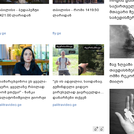
როდის დაი
საქართველ
ბილისი - ბუდაპეშტი
თბილისი - რომი 1419.50
მთავარი შ
421.00 ლარიდან
ლარიდან
საბედისწე
ly.ge
fly.ge
შავ ზღვაში
თავდასხმე
ომში რეკო
სა­მარ­ცხვი­ნოა ეს ყვე­ლა­
"ეს ის ადგილია, საიდანაც
მიიღო
ე­რი, ყვე­ლა­ზე რბი­ლად
გუშინდელი ვიდეო
ომ ვთქვა!" - ნანკა
ვირუსულად გავრცელდა....
კალატოზიშვილი გიორგი
დანარჩენი თქვენ
არამიძის განცხადებას
განსაჯეთ, რამდენად
alitravideo.ge
palitravideo.ge
ხმაურება
შესაძლებელია აქ
ადამიანის გადავარდნა" -
რა კადრებს აქვეყნებს
კობა ახალაძე მლეთიდან,
ა
ა
სადაც 12 წლის წინ გურამ