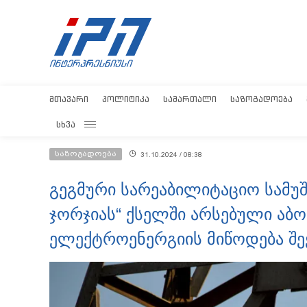
ᲛᲗᲐᲕᲐᲠᲘ
ᲞᲝᲚᲘᲢᲘᲙᲐ
ᲡᲐᲛᲐᲠᲗᲐᲚᲘ
ᲡᲐᲖᲝᲒᲐᲓᲝᲔᲑᲐ
ᲡᲮᲕᲐ
საზოგადოება
31.10.2024 / 08:38
გეგმური სარეაბილიტაციო სამუშ
ჯორჯიას“ ქსელში არსებული აბო
ელექტროენერგიის მიწოდება შე