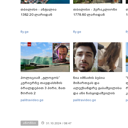
თბილისი - ანტალია
თბილისი - ჰერაკლიონი
თ
1382.20 ლარიდან
1778.80 ლარიდან
1
fly.ge
fly.ge
f
პოლიციამ ,,გლოვოს”
ნია იმნაძის ბებია
"
კურიერზე თავდასხმის
მიმართვას და
ფ
ბრალდებით 3 პირი, მათ
ალექსანდრე გაბაშვილისა
რ
შორის 2
და ანი ნასყიდაშვილის
არასრულწლოვანი
პირადი მიმოწერის
ბ
palitravideo.ge
palitravideo.ge
p
დააკავა - შსს
"სქრინებს" ავრცელებს
ე
ინფორმაციას ავრცელებს
ანონსი
31.10.2024 / 08:47