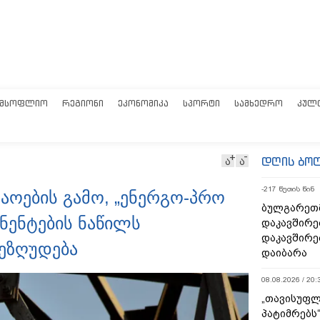
ᲛᲡᲝᲤᲚᲘᲝ
ᲠᲔᲒᲘᲝᲜᲘ
ᲔᲙᲝᲜᲝᲛᲘᲙᲐ
ᲡᲞᲝᲠᲢᲘ
ᲡᲐᲛᲮᲔᲓᲠᲝ
ᲙᲣᲚ
დღის ბო
ა
ა
-217 წუთის წინ
აოების გამო, „ენერგო-პრო
ბულგარეთ
ნენტების ნაწილს
დაკავშირე
დაკავშირე
ეზღუდება
დაიბარა
08.08.2026 / 20:
„თავისუფლ
პატიმრებს