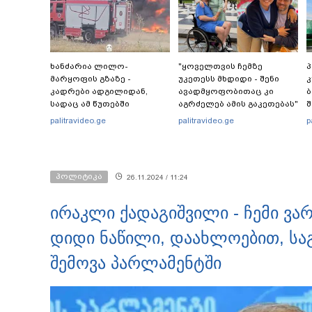
ხანძარია ლილო-
"ყოველთვის ჩემზე
პ
მარყოფის გზაზე -
უკეთესს მხდიდი - შენი
კ
კადრები ადგილიდან,
ავადმყოფობითაც კი
ბ
სადაც ამ წუთებში
აგრძელებ ამის გაკეთებას"
შ
სალიკვიდაციო
- თეონა კონტრიძე
palitravideo.ge
palitravideo.ge
p
სამუშაოები
მეუღლეს ემოციურ
დ
მიმდინარეობს
"პოსტს" უძღვნის
პოლიტიკა
26.11.2024 / 11:24
ირაკლი ქადაგიშვილი - ჩემი ვა
დიდი ნაწილი, დაახლოებით, სა
შემოვა პარლამენტში