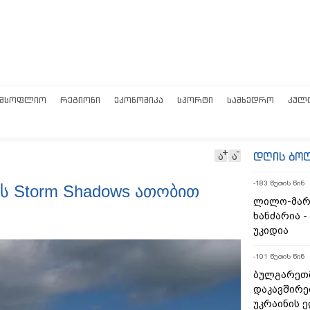
ᲛᲡᲝᲤᲚᲘᲝ
ᲠᲔᲒᲘᲝᲜᲘ
ᲔᲙᲝᲜᲝᲛᲘᲙᲐ
ᲡᲞᲝᲠᲢᲘ
ᲡᲐᲛᲮᲔᲓᲠᲝ
ᲙᲣᲚ
დღის ბო
ა
ა
-183 წუთის წინ
ას Storm Shadows ათობით
ლილო-მარ
ხანძარია -
უკიდია
-101 წუთის წინ
ბულგარეთ
დაკავშირე
უკრაინის 