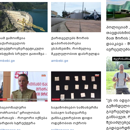
პოლიციამ 
თავდასხმი
ამ გამოიწვია
ქართველებს შორის
მათ შორის
საქართველოს
დაპირისპირება
დააკავა - 
ელექტროენერგეტიკული
ესპანეთში, რომელიც
ავრცელებს
ისტემის სრული გათიშვა -
მკვლელობით დასრულდა
ას ამბობს სემეკ-ის
- რას წერს
mbebi.ge
ambebi.ge
ევრი
საერთაშორისო მედია:
"მანქანა დიდი სიჩქარით
შეეჯახა ჟორასა და
რაინდის"
"ეს ის ადგ
გუშინდელი
"ნაციონალური
საგამოძიებო სამსახურმა
გავრცელდა.
მოძრაობა" ყრილობას
საბაჟო საზღვარზე
განსაჯეთ, 
ართავს - როგორი იქნება
განსაკუთრებით დიდი
შესაძლებე
არტიის სტრუქტურა
ოდენობით ოქროს
გადავარდნა
ზოდების უკანონოდ
alitranews.ge
palitranews.ge