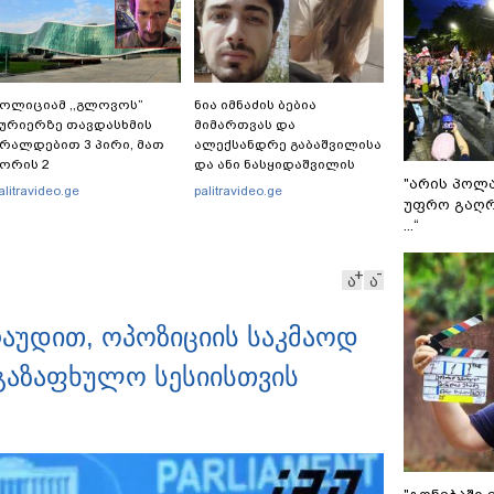
ოლიციამ ,,გლოვოს”
ნია იმნაძის ბებია
ურიერზე თავდასხმის
მიმართვას და
რალდებით 3 პირი, მათ
ალექსანდრე გაბაშვილისა
ორის 2
და ანი ნასყიდაშვილის
"არის პოლ
არასრულწლოვანი
პირადი მიმოწერის
alitravideo.ge
palitravideo.ge
უფრო გაღრ
ააკავა - შსს
"სქრინებს" ავრცელებს
ინფორმაციას ავრცელებს
...“
ა
ა
რაუდით, ოპოზიციის საკმაოდ
გაზაფხულო სესიისთვის