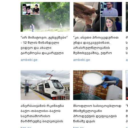
"არ მიმატოვო, გეხვეწები"
"კი, ასეთი პროცედურით
რ
- 12 წლის წინანდელი
უნდა დაეკავებინათ,
ვიდეო და ახალი
არასრულწლოვანის
გარემოება დაკარგული
შემთხვევაშიც, უფრო
ს
ბიჭის საქმეში: რას ამბობს
მსუბუქი ვარიანტი ძნელი
რ
ambebi.ge
ambebi.ge
a
გურამ დადიანიძის დედა
წარმოსადგენია...
წ
ბუნდოვანია, რატომ
აღსრულდა განჩინება
ღამე" - იურისტები
აზერბაიჯანის რკინიგზა
მსოფლიო სასიცოცხლოდ
ბაქო-თბილისი-ბაქოს
მნიშვნელოვანი
საერთაშორისო
პროდუქტის დეფიციტის
მ
მარშრუტზე ბილეთების
წინაშე დგას
პ
გაყიდვის პერიოდს
bpn.ge
bpn.ge
p