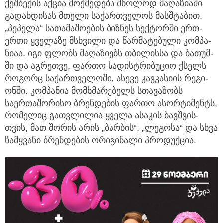
ქეშბექის აქცია მოქმედებს მხოლოდ მაღაზიაში
გადახდისას მთელი საქართველოს მასშტაბით.
„პეპელა“ სათა­მა­შო­ე­ბის ბიზ­ნეს სექ­ტორ­ში ერთ-
ერთი ყველაზე მსხვი­ლი და წარ­მა­ტე­ბუ­ლი კომ­პა­
ნი­აა. იგი ფლობს მაღა­ზი­ებს თბი­ლის­სა და ბა­თუმ­
ში და აგ­რეთ­ვე, ფარ­თო სა­დის­ტრი­ბუ­ციო ქსელს
რო­გორც საქარ­თვე­ლო­ში, ასე­ვე კავ­კა­სი­ის რე­გი­
ონ­ში. კომ­პა­ნია მომ­ხმა­რე­ბელს სთავაზობს
საერთაშორისო ბრენ­დების ფარ­თო ასორ­ტი­მენტს,
რო­მე­ლიც გათ­ვლი­ლია ყვე­ლა ასა­კის ბავშვის­
თვის, მათ შორის არის „ბარბის“, „ლეგოსა“ და სხვა
წამყვანი ბრენდების ორიგინალი პროდუქცია.