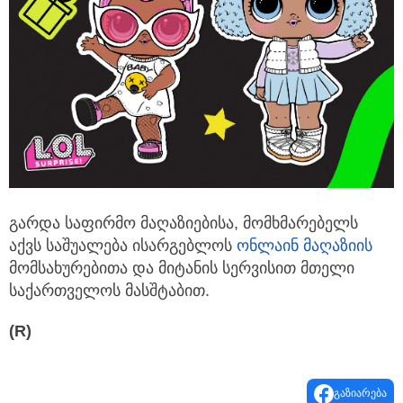
გარ­და სა­ფირ­მო მა­ღა­ზი­ე­ბი­სა, მომ­ხმა­რე­ბელს
აქვს სა­შუ­ა­ლე­ბა ისარგებლოს
ონლა­ინ მა­ღა­ზიის
მომ­სა­ხუ­რე­ბი­თა და მიტანის სერვისით მთელი
საქართველოს მასშტაბით.
(R)
გაზიარება