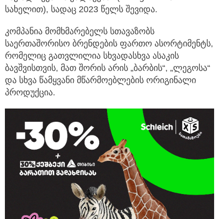
სახელით), სადაც 2023 წელს შევიდა.
კომ­პა­ნია მომ­ხმა­რე­ბელს სთავაზობს
საერთაშორისო ბრენ­დების ფარ­თო ასორ­ტი­მენტს,
რო­მე­ლიც გათ­ვლი­ლია სხვადასხვა ასა­კის
ბავშვის­თვის, მათ შორის არის „ბარბის“, „ლეგოსა“
და სხვა წამყვანი მწარმოებლების ორიგინალი
პროდუქცია.