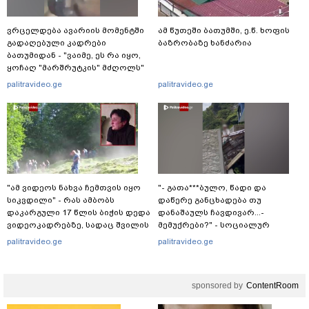
ვრცელდება ავარიის მომენტში
ამ წუთეში ბათუმში, ე.წ. ხოფის
გადაღებული კადრები
ბაზრობაზე ხანძარია
ბათუმიდან - "ვაიმე, ეს რა იყო,
ყოჩაღ "მარშრუტკის" მძღოლს"
palitravideo.ge
palitravideo.ge
"ამ ვიდეოს ნახვა ჩემთვის იყო
"- გათა***ბულო, წადი და
სიკვდილი" - რას ამბობს
დაწერე განცხადება თუ
დაკარგული 17 წლის ბიჭის დედა
დანაშაულს ჩავდივარ...-
ვიდეოკადრებზე, სადაც შვილის
მემუქრები?" - სოციალურ
განწირული ვედრების ხმა
ქსელში სკანდალური კადრები
palitravideo.ge
palitravideo.ge
ამოიცნო
ვრცელდება
sponsored by
ContentRoom