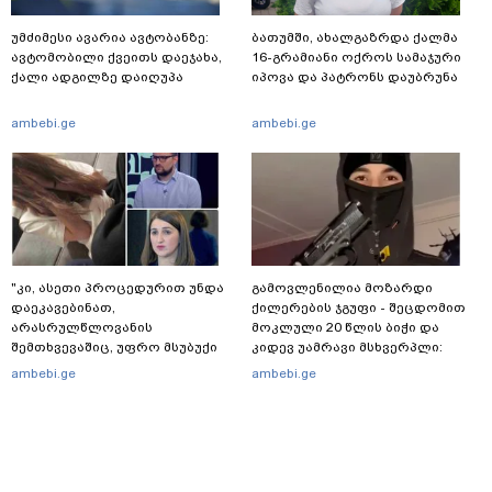
უმძიმესი ავარია ავტობანზე:
ბათუმში, ახალგაზრდა ქალმა
ავტომობილი ქვეითს დაეჯახა,
16-გრამიანი ოქროს სამაჯური
ქალი ადგილზე დაიღუპა
იპოვა და პატრონს დაუბრუნა
ambebi.ge
ambebi.ge
"კი, ასეთი პროცედურით უნდა
გამოვლენილია მოზარდი
დაეკავებინათ,
ქილერების ჯგუფი - შეცდომით
არასრულწლოვანის
მოკლული 20 წლის ბიჭი და
შემთხვევაშიც, უფრო მსუბუქი
კიდევ უამრავი მსხვერპლი:
ვარიანტი ძნელი
რომელ ქვეყნამდე მივიდა
ambebi.ge
ambebi.ge
წარმოსადგენია... ბუნდოვანია,
კვალი მასშტაბური
რატომ აღსრულდა განჩინება
სპეცოპერაციის შემდეგ
ღამე" - იურისტები