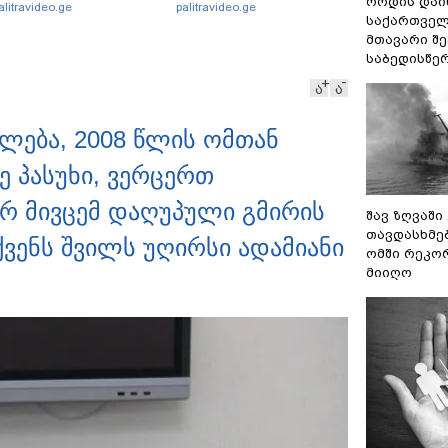
არამიძის განცხადებას
განსაჯეთ, რამდენად
როდის დაი
alitravideo.ge
palitravideo.ge
ხმაურება
შესაძლებელია აქ
საქართველ
ადამიანის გადავარდნა" -
მთავარი შ
რა კადრებს აქვეყნებს
საბედისწე
კობა ახალაძე მლეთიდან,
ა
ა
სადაც 12 წლის წინ გურამ
დადიანიძე გაუჩინარდა?
ფლება, 2008 წლის ომთან
ე პასუხი, ვერცერთ
რ მივცემ დაღუპული გმირის
შავ ზღვაში
თავდასხმე
ქვენს შვილს უღირსი ადამიანი
ომში რეკო
მიიღო