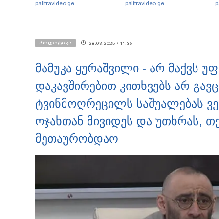
პირადი მიმოწერის
ბ
palitravideo.ge
palitravideo.ge
p
"სქრინებს" ავრცელებს
ე
პოლიტიკა
28.03.2025 / 11:35
მამუკა ყურაშვილი - არ მაქვს უ
დაკავშირებით კითხვებს არ გავც
ტვინმოღრეცილს საშუალებას ვე
ოჯახთან მივიდეს და უთხრას, თ
მეთაურობდაო