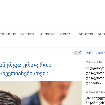
ᲛᲡᲝᲤᲚᲘᲝ
ᲠᲔᲒᲘᲝᲜᲘ
ᲔᲙᲝᲜᲝᲛᲘᲙᲐ
ᲡᲞᲝᲠᲢᲘ
ᲡᲐᲛᲮᲔᲓᲠᲝ
ᲙᲣᲚ
დღის ბო
ა
ა
-226 წუთის წინ
დანერგვა ერთ-ერთი
ბულგარეთ
აწევრიანებისთვის
დაკავშირე
დაკავშირე
დაიბარა
08.08.2026 / 20:
„თავისუფლ
პატიმრებს