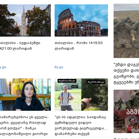
ბილისი - ბუდაპეშტი
თბილისი - რომი 1419.50
421.00 ლარიდან
ლარიდან
"უნდა დაგვ
ly.ge
fly.ge
თქვენი დახ
გვაწყობს,
ტყვეებში უ
სა­მარ­ცხვი­ნოა ეს ყვე­ლა­
"ეს ის ადგილია, საიდანაც
ე­რი, ყვე­ლა­ზე რბი­ლად
გუშინდელი ვიდეო
ომ ვთქვა!" - ნანკა
ვირუსულად გავრცელდა....
კალატოზიშვილი გიორგი
დანარჩენი თქვენ