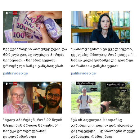
სექტემბრიდან ამოქმედდება და
"სა­მარ­ცხვი­ნოა ეს ყვე­ლა­ფე­რი,
60 წელს გადაცილებულ პირებს
ყვე­ლა­ზე რბი­ლად რომ ვთქვა!" -
შეეხებათ! - საქართველოს
ნანკა კალატოზიშვილი გიორგი
ეროვნული ბანკი განცხადებას
ბარამიძის განცხადებას
ავრცელებს
ეხმაურება
palitravideo.ge
palitravideo.ge
"ხვალ აპირებენ, რომ 22 წლის
"ეს ის ადგილია, საიდანაც
სტუდენტს ბრალი წაუყენონ" -
გუშინდელი ვიდეო ვირუსულად
ნანუკა ჟორჟოლიანის
გავრცელდა.... დანარჩენი თქვენ
ვიდეომიმართვა
განსაჯეთ, რამდენად