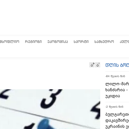
ᲛᲡᲝᲤᲚᲘᲝ
ᲠᲔᲒᲘᲝᲜᲘ
ᲔᲙᲝᲜᲝᲛᲘᲙᲐ
ᲡᲞᲝᲠᲢᲘ
ᲡᲐᲛᲮᲔᲓᲠᲝ
ᲙᲣᲚ
დღის ბო
ა
ა
-84 წუთის წინ
ლილო-მარ
ხანძარია -
უკიდია
-2 წუთის წინ
ბულგარეთ
დაკავშირე
უკრაინის 