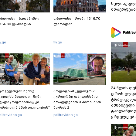
ხელისუფლე
მთავრდება
ბილისი - ბუდაპეშტი
თბილისი - რომი 1316.70
184.80 ლარიდან
ლარიდან
ly.ge
fly.ge
24 წლის ფ
ყოველთვის ჩემზე
პოლიციამ ,,გლოვოს”
დროს ელვა
კეთესს მხდიდი - შენი
კურიერზე თავდასხმის
ტრაგიკული
ავადმყოფობითაც კი
ბრალდებით 3 პირი, მათ
ამსახველი
გრძელებ ამის გაკეთებას"
შორის 2
ტაილანდიდ
 თეონა კონტრიძე
არასრულწლოვანი
alitravideo.ge
palitravideo.ge
ვრცელდებ
მეუღლეს ემოციურ
დააკავა - შსს
პოსტს" უძღვნის
ინფორმაციას ავრცელებს