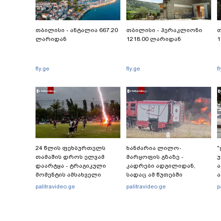
თბილისი - ანტალია 667.20
თბილისი - ჰერაკლიონი
თ
ლარიდან
1218.00 ლარიდან
1
fly.ge
fly.ge
f
24 წლის ფეხბურთელს
ხანძარია ლილო-
"
თამაშის დროს ელვამ
მარყოფის გზაზე -
უ
დაარტყა - ტრაგიკული
კადრები ადგილიდან,
მომენტის ამსახველი
სადაც ამ წუთებში
ა
კადრები ტაილანდიდან
სალიკვიდაციო
-
palitravideo.ge
palitravideo.ge
p
მედიაში ვრცელდება
სამუშაოები
მიმდინარეობს
"