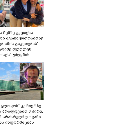
 ჩემზე უკეთესს
შენი ავადმყოფობითაც
ბ ამის გაკეთებას" -
ტრიძე მეუღლეს
ოსტს" უძღვნის
,,გლოვოს” კურიერზე
ს ბრალდებით 3 პირი,
 2 არასრულწლოვანი
შსს ინფორმაციას